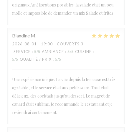
originaux Améliorations possibles: la salade était un peu
molle et impossible de demander un mix Salade et frites
Blandine
M
2026-08-01
- 19:00 - COUVERTS 3
SERVICE
:
5
/5
AMBIANCE
:
5
/5
CUISINE
:
5
/5
QUALITÉ / PRIX
:
5
/5
Une expérience unique. La vue depuis la terrasse est très
agréable, et le service était aux petits soins. Tout était
délicieux, des cocktails jusqu'au dessert. Le magret de
canard était sublime. Je recommande le restaurant et je
reviendrai certainement.