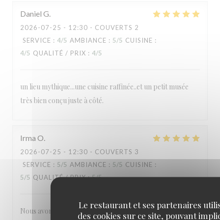
Daniel
G
2026-07-25
- 12:30 - COUVERTS 2
SERVICE
:
4
/5
AMBIANCE
:
5
/5
CUISINE
:
4
/5
QUALITÉ / PRIX
:
4
/5
un lieu mythique...une cuisine raffinée..et un petit musée
très bien conçu juste à côté.
Irma
O
2026-07-25
- 12:30 - COUVERTS 3
SERVICE
:
5
/5
AMBIANCE
:
5
/5
CUISINE
:
5
/5
QUALITÉ / PRIX
:
5
/5
Le restaurant et ses partenaires utili
Nous avons tous aimé notre visite : la cuisine française telle
des cookies sur ce site, pouvant impl