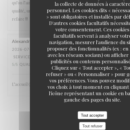
qu’on l’aime avec des produits de saison, un service de
la collecte de données à caractèr
personnel. Les cookies dits « nécessa
qualité, une équipe attentionnée, un cadre magnifique. A
» sont obligatoires et installés par dé
refaire !!!
D'autres cookies facultatifs nécessit
votre consentement. Ces cookies
facultatifs servent à analyser votr
Alexandre
L
navigation, mesurer l'audience du si
proposer des fonctionnalités (ex : en 
2026-07-23
- 19:00 - COUVERTS 3
avec les réseaux sociaux) ou afficher
SERVICE
:
5
/5
AMBIANCE
:
5
/5
CUISINE
:
publicités ou contenus personnalisé
5
/5
QUALITÉ / PRIX
:
5
/5
Cliquez sur « Tout accepter », « To
refuser » ou « Personnaliser » pour 
vos préférences. Vous pouvez modif
L’accueil Qualité du service Le site: en bord de Seine
vos choix à tout moment en cliquant
l'icône représentant un cookie en ba
gauche des pages du site.
1
2
3
Tout accepter
Tout refuser