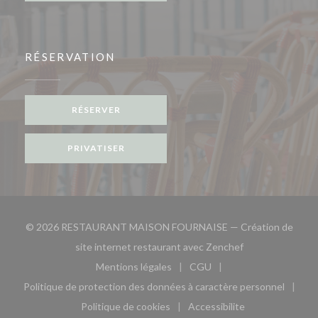
RÉSERVATION
RÉSERVER
PRIVATISER
© 2026 RESTAURANT MAISON FOURNAISE — Création de
((ouvre une nouve
site internet restaurant avec
Zenchef
Mentions légales
CGU
((ouvre une nouvelle fenêtre))
((ouvre une nouvelle fen
Politique de protection des données à caractère personnel
((ouvre une nouvelle fenêtre))
Politique de cookies
Accessibilite
((ouvre une nouvelle fenêtre))
((ouvre une nouvelle fe