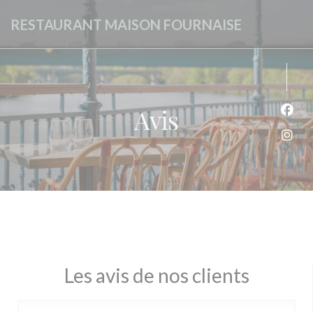
Personnalisation de vos choix en matière de cookies
RESTAURANT MAISON FOURNAISE
Avis
Face
Inst
Les avis de nos clients