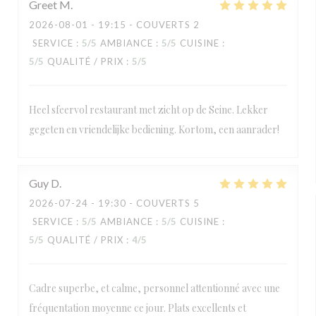
Greet
M
2026-08-01
- 19:15 - COUVERTS 2
SERVICE
:
5
/5
AMBIANCE
:
5
/5
CUISINE
:
5
/5
QUALITÉ / PRIX
:
5
/5
Heel sfeervol restaurant met zicht op de Seine. Lekker
gegeten en vriendelijke bediening. Kortom, een aanrader!
Guy
D
2026-07-24
- 19:30 - COUVERTS 5
SERVICE
:
5
/5
AMBIANCE
:
5
/5
CUISINE
:
5
/5
QUALITÉ / PRIX
:
4
/5
Cadre superbe, et calme, personnel attentionné avec une
fréquentation moyenne ce jour. Plats excellents et