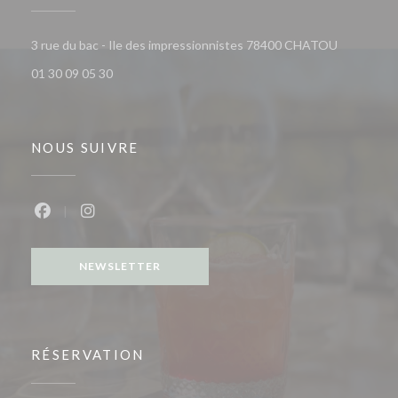
((ouvre une
3 rue du bac - Ile des impressionnistes 78400 CHATOU
01 30 09 05 30
NOUS SUIVRE
Facebook ((ouvre une nouvelle fenêtre))
Instagram ((ouvre une nouvelle fenêtre))
NEWSLETTER
RÉSERVATION