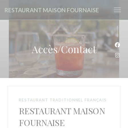
Personnalisation de vos choix en matière de cookies
RESTAURANT MAISON FOURNAISE
Accès/Contact
Face
Inst
RESTAURANT TRADITIONNEL FRANÇAIS
RESTAURANT MAISON
FOURNAISE