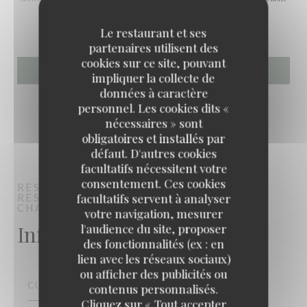
politique de confidentialité
.
Le restaurant et ses
partenaires utilisent des
cookies sur ce site, pouvant
impliquer la collecte de
données à caractère
personnel. Les cookies dits «
nécessaires » sont
obligatoires et installés par
défaut. D'autres cookies
facultatifs nécessitent votre
consentement. Ces cookies
RESTAURANT MAISON FOURNAISE
facultatifs servent à analyser
RESTAURANT TRADITIONNEL FRANÇAIS
CHATOU
votre navigation, mesurer
Infos pratiques
l'audience du site, proposer
des fonctionnalités (ex : en
lien avec les réseaux sociaux)
ou afficher des publicités ou
CUISINE
contenus personnalisés.
RESTAURANT MAISON FOURNAISE
Cliquez sur « Tout accepter