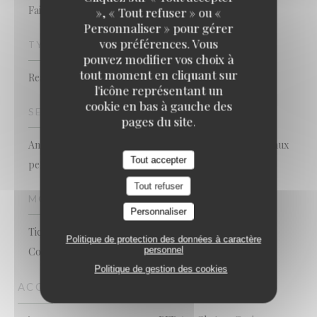
Fait maison, Produits frais, Traditionnel
», « Tout refuser » ou «
Personnaliser » pour gérer
vos préférences. Vous
TYPE DE RESTAURANT
pouvez modifier vos choix à
tout moment en cliquant sur
Restaurant traditionnel français
l'icône représentant un
cookie en bas à gauche des
SERVICES
pages du site.
Animaux non acceptés, Privatisation, Terrasse, Accès aux
Tout accepter
personnes à mobilité réduite, Wifi
Tout refuser
MOYENS DE PAIEMENT
Personnaliser
Ticket Restaurant, Paiement mobile, Paiement Sans
Politique de protection des données à caractère
personnel
Contact, Espèces, Visa, Carte Bleue
Politique de gestion des cookies
ACCÈS