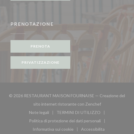
PRENOTAZIONE
PRENOTA
PRIVATIZZAZIONE
© 2026 RESTAURANT MAISON FOURNAISE — Creazione del
((apre una nuova f
sito internet ristorante con
Zenchef
Note legali
TERMINI DI UTILIZZO
((apre una nuova finestra))
((apre una nuova finestra))
Politica di protezione dei dati personali
((apre una nuova finestra))
Informativa sui cookie
Accessibilita
((apre una nuova finestra))
((apre una nuova finest