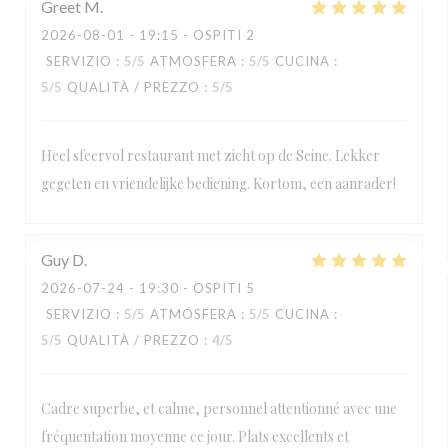
Greet
M
2026-08-01
- 19:15 - OSPITI 2
SERVIZIO
:
5
/5
ATMOSFERA
:
5
/5
CUCINA
:
5
/5
QUALITÀ / PREZZO
:
5
/5
Heel sfeervol restaurant met zicht op de Seine. Lekker
gegeten en vriendelijke bediening. Kortom, een aanrader!
Guy
D
2026-07-24
- 19:30 - OSPITI 5
SERVIZIO
:
5
/5
ATMOSFERA
:
5
/5
CUCINA
:
5
/5
QUALITÀ / PREZZO
:
4
/5
Cadre superbe, et calme, personnel attentionné avec une
fréquentation moyenne ce jour. Plats excellents et