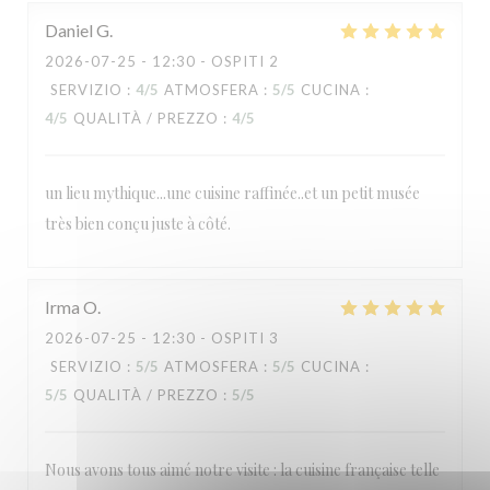
Daniel
G
2026-07-25
- 12:30 - OSPITI 2
SERVIZIO
:
4
/5
ATMOSFERA
:
5
/5
CUCINA
:
4
/5
QUALITÀ / PREZZO
:
4
/5
un lieu mythique...une cuisine raffinée..et un petit musée
très bien conçu juste à côté.
Irma
O
2026-07-25
- 12:30 - OSPITI 3
SERVIZIO
:
5
/5
ATMOSFERA
:
5
/5
CUCINA
:
5
/5
QUALITÀ / PREZZO
:
5
/5
Nous avons tous aimé notre visite : la cuisine française telle