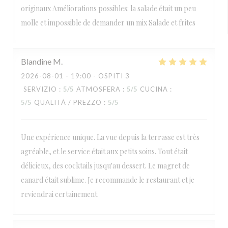
originaux Améliorations possibles: la salade était un peu
molle et impossible de demander un mix Salade et frites
Blandine
M
2026-08-01
- 19:00 - OSPITI 3
SERVIZIO
:
5
/5
ATMOSFERA
:
5
/5
CUCINA
:
5
/5
QUALITÀ / PREZZO
:
5
/5
Une expérience unique. La vue depuis la terrasse est très
agréable, et le service était aux petits soins. Tout était
délicieux, des cocktails jusqu'au dessert. Le magret de
canard était sublime. Je recommande le restaurant et je
reviendrai certainement.