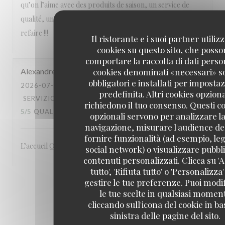
qu’on l’aime avec des produits de saison, un service de
qualité, une équipe attentionnée, un cadre magnifique. A
refaire !!!
Il ristorante e i suoi partner utiliz
cookies su questo sito, che poss
comportare la raccolta di dati person
cookies denominati «necessari» s
Alexandre
L
obbligatori e installati per imposta
2026-07-23
- 19:00 - OSPITI 3
predefinita. Altri cookies opziona
SERVIZIO
:
5
/5
ATMOSFERA
:
5
/5
CUCINA
:
richiedono il tuo consenso. Questi c
5
/5
QUALITÀ / PREZZO
:
5
/5
opzionali servono per analizzare la
navigazione, misurare l'audience del
fornire funzionalità (ad esempio, leg
L’accueil Qualité du service Le site: en bord de Seine
social network) o visualizzare pubbli
contenuti personalizzati. Clicca su 'A
tutto', 'Rifiuta tutto' o 'Personalizza
gestire le tue preferenze. Puoi modi
1
2
3
le tue scelte in qualsiasi momen
cliccando sull'icona del cookie in ba
sinistra delle pagine del sito.