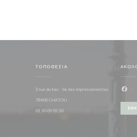
ΤΟΠΟΘΕΣΊΑ
ΑΚΟΛ
3 rue du bac - Ile des impressionnistes
Faceb
((ανοίγει σε νέο παράθυρο))
78400 CHATOU
ΕΝΗ
01 30 09 05 30