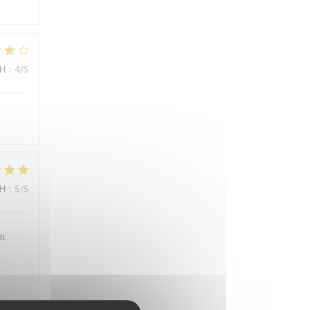
ΜΉ
:
4
/5
ΜΉ
:
5
/5
n.