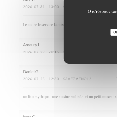
2026-07-31
- 13:00 - ΚΑΛΕΣΜΈΝΟΙ 4
Ο ιστότοπος αυτ
Le cadre le service la cuisine malgré la mauvaise cuisson d
O
Amaury
L
2026-07-29
- 20:15 - ΚΑΛΕΣΜΈΝΟΙ 2
Daniel
G
2026-07-25
- 12:30 - ΚΑΛΕΣΜΈΝΟΙ 2
un lieu mythique...une cuisine raffinée..et un petit musée tr
Irma
O