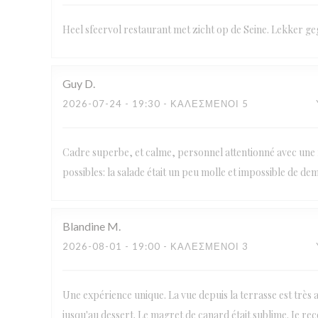
Heel sfeervol restaurant met zicht op de Seine. Lekker ge
Guy
D
2026-07-24
- 19:30 - ΚΑΛΕΣΜΈΝΟΙ 5
Cadre superbe, et calme, personnel attentionné avec une f
possibles: la salade était un peu molle et impossible de de
Blandine
M
2026-08-01
- 19:00 - ΚΑΛΕΣΜΈΝΟΙ 3
Une expérience unique. La vue depuis la terrasse est très agr
jusqu'au dessert. Le magret de canard était sublime. Je re