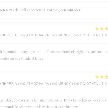
geten en vriendelijke bediening. Kortom, een aanrader!
ΥΠΗΡΕΣΊΑ
:
5
/5
ΑΤΜΌΣΦΑΙΡΑ
:
5
/5
ΜΕΝΟΎ
:
5
/5
ΠΟΙΌΤΗΤΑ / ΤΙ
réquentation moyenne ce jour. Plats excellents et originaux Amélioratio
mander un mix Salade et frites
ΥΠΗΡΕΣΊΑ
:
5
/5
ΑΤΜΌΣΦΑΙΡΑ
:
5
/5
ΜΕΝΟΎ
:
5
/5
ΠΟΙΌΤΗΤΑ / ΤΙ
éable, et le service était aux petits soins. Tout était délicieux, des cockt
commande le restaurant et je reviendrai certainement.