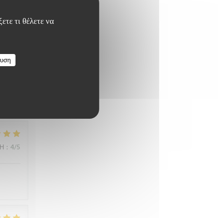
ΜΉ
:
4
/5
ετε τι θέλετε να
ευση
ΜΉ
:
5
/5
ΜΉ
:
4
/5