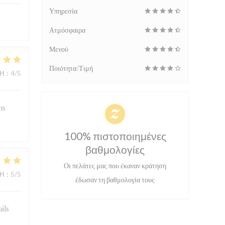
Υπηρεσία
Ατμόσφαιρα
Μενού
Ποιότητα/Τιμή
ΜΉ
:
4
/5
ns
100% πιστοποιημένες
βαθμολογίες
Οι πελάτες μας που έκαναν κράτηση
ΜΉ
:
5
/5
έδωσαν τη βαθμολογία τους
ails