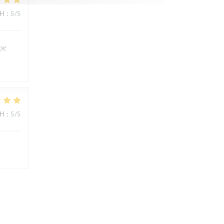
ΜΉ
:
5
/5
ipe
ΜΉ
:
5
/5