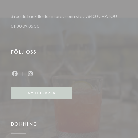
((öppnas i 
3 rue du bac - Ile des impressionnistes 78400 CHATOU
01 30 09 05 30
FÖLJ OSS
Facebook ((öppnas i ett nytt fönster))
Instagram ((öppnas i ett nytt fönster))
NYHETSBREV
BOKNING