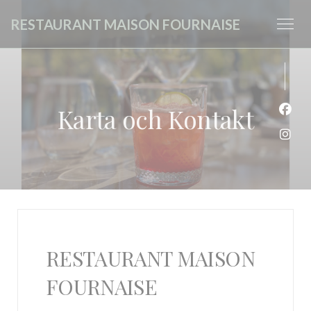
Cookie- hanteringspanel
RESTAURANT MAISON FOURNAISE
Karta och Kontakt
Faceb
Insta
RESTAURANT MAISON
FOURNAISE