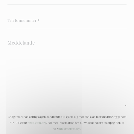
Enligt marknadsföringslagen har du rätt att spärra dig mot oönskad marknadsföring genom
NIX-Telefon:
nixtelefon.org
. För mer information om hur vi behandlar dina uppgifter, se
vår
integritetspolicy
.