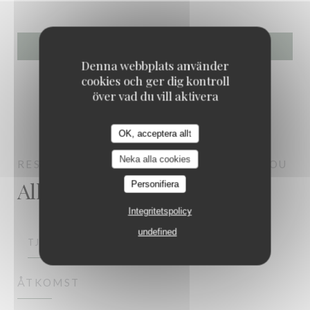
Denna webbplats använder
cookies och ger dig kontroll
över vad du vill aktivera
OK, acceptera allt
RESTAURANT MAISON FOURNAISE
Neka alla cookies
RESTAURANT MAISON FOURNAISE
CHATOU
Allmän information
Personifiera
Integritetspolicy
undefined
TJÄNSTER
ÅTKOMST