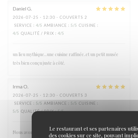
Daniel
G
2026-07-25
- 12:30 - COUVERTS 2
SERVICE
:
4
/5
AMBIANCE
:
5
/5
CUISINE
:
4
/5
QUALITÉ / PRIX
:
4
/5
un lieu mythique...une cuisine raffinée..et un petit musée
très bien conçu juste à côté.
Irma
O
2026-07-25
- 12:30 - COUVERTS 3
SERVICE
:
5
/5
AMBIANCE
:
5
/5
CUISINE
:
5
/5
QUALITÉ / PRIX
:
5
/5
Le restaurant et ses partenaires utili
Nous avons tous aimé notre visite : la cuisine française telle
des cookies sur ce site, pouvant impl