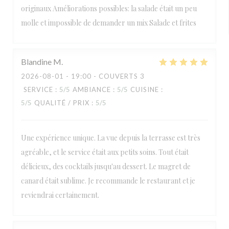
originaux Améliorations possibles: la salade était un peu
molle et impossible de demander un mix Salade et frites
Blandine
M
2026-08-01
- 19:00 - COUVERTS 3
SERVICE
:
5
/5
AMBIANCE
:
5
/5
CUISINE
:
5
/5
QUALITÉ / PRIX
:
5
/5
Une expérience unique. La vue depuis la terrasse est très
agréable, et le service était aux petits soins. Tout était
délicieux, des cocktails jusqu'au dessert. Le magret de
canard était sublime. Je recommande le restaurant et je
reviendrai certainement.