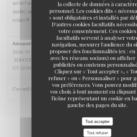
qu’on l’aime avec des produits de saison, un service de
la collecte de données à caractèr
personnel. Les cookies dits « nécessa
qualité, une équipe attentionnée, un cadre magnifique. A
» sont obligatoires et installés par dé
refaire !!!
D'autres cookies facultatifs nécessit
votre consentement. Ces cookies
facultatifs servent à analyser votr
Alexandre
L
navigation, mesurer l'audience du si
proposer des fonctionnalités (ex : en 
2026-07-23
- 19:00 - COUVERTS 3
avec les réseaux sociaux) ou afficher
SERVICE
:
5
/5
AMBIANCE
:
5
/5
CUISINE
:
publicités ou contenus personnalisé
5
/5
QUALITÉ / PRIX
:
5
/5
Cliquez sur « Tout accepter », « To
refuser » ou « Personnaliser » pour 
vos préférences. Vous pouvez modif
L’accueil Qualité du service Le site: en bord de Seine
vos choix à tout moment en cliquant
l'icône représentant un cookie en ba
gauche des pages du site.
1
2
3
Tout accepter
Tout refuser