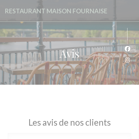
Personnalisation de vos choix en matière de cookies
RESTAURANT MAISON FOURNAISE
Avis
Face
Inst
Les avis de nos clients