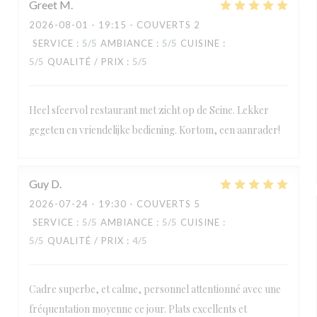
Greet
M
2026-08-01
- 19:15 - COUVERTS 2
SERVICE
:
5
/5
AMBIANCE
:
5
/5
CUISINE
:
5
/5
QUALITÉ / PRIX
:
5
/5
Heel sfeervol restaurant met zicht op de Seine. Lekker
gegeten en vriendelijke bediening. Kortom, een aanrader!
Guy
D
2026-07-24
- 19:30 - COUVERTS 5
SERVICE
:
5
/5
AMBIANCE
:
5
/5
CUISINE
:
5
/5
QUALITÉ / PRIX
:
4
/5
Cadre superbe, et calme, personnel attentionné avec une
fréquentation moyenne ce jour. Plats excellents et