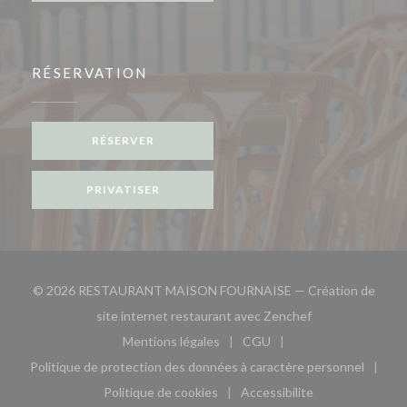
RÉSERVATION
RÉSERVER
PRIVATISER
© 2026 RESTAURANT MAISON FOURNAISE — Création de
((ouvre une nouve
site internet restaurant avec
Zenchef
Mentions légales
CGU
((ouvre une nouvelle fenêtre))
((ouvre une nouvelle fen
Politique de protection des données à caractère personnel
((ouvre une nouvelle fenêtre))
Politique de cookies
Accessibilite
((ouvre une nouvelle fenêtre))
((ouvre une nouvelle fe