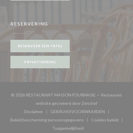
RESERVERING
RESERVEER EEN TAFEL
PRIVATISERING
© 2026 RESTAURANT MAISON FOURNAISE — Restaurant
((opent in een nieu
website gecreëerd door
Zenchef
Disclaimer
GEBRUIKSVOORWAARDEN
((opent in een nieuw venster))
((opent in een nieuw venster
Beleid bescherming persoonsgegevens
Cookies beleid
((opent in een nieuw venster))
((opent in ee
Toegankelijkheid
((opent in een nieuw venster))