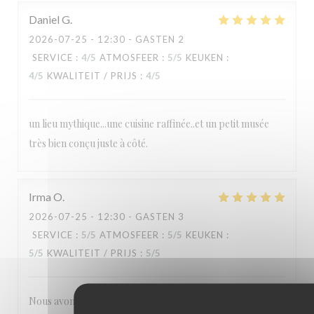
Daniel
G
2026-07-25
- 12:30 - GASTEN 2
SERVICE
:
4
/5
ATMOSFEER
:
5
/5
KEUKEN
:
4
/5
KWALITEIT / PRIJS
:
4
/5
un lieu mythique...une cuisine raffinée..et un petit musée
très bien conçu juste à côté.
Irma
O
2026-07-25
- 12:30 - GASTEN 3
SERVICE
:
5
/5
ATMOSFEER
:
5
/5
KEUKEN
:
5
/5
KWALITEIT / PRIJS
:
5
/5
Nous avons tous aimé notre visite : la cuisine française telle