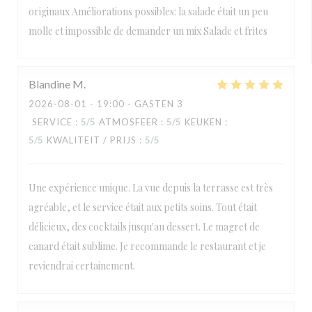
originaux Améliorations possibles: la salade était un peu
molle et impossible de demander un mix Salade et frites
Blandine
M
2026-08-01
- 19:00 - GASTEN 3
SERVICE
:
5
/5
ATMOSFEER
:
5
/5
KEUKEN
:
5
/5
KWALITEIT / PRIJS
:
5
/5
Une expérience unique. La vue depuis la terrasse est très
agréable, et le service était aux petits soins. Tout était
délicieux, des cocktails jusqu'au dessert. Le magret de
canard était sublime. Je recommande le restaurant et je
reviendrai certainement.