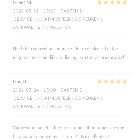
Greet
M
2026-08-01
- 19:15 - GASTEN 2
SERVICE
:
5
/5
ATMOSFEER
:
5
/5
KEUKEN
:
5
/5
KWALITEIT / PRIJS
:
5
/5
Heel sfeervol restaurant met zicht op de Seine. Lekker
gegeten en vriendelijke bediening. Kortom, een aanrader!
Guy
D
2026-07-24
- 19:30 - GASTEN 5
SERVICE
:
5
/5
ATMOSFEER
:
5
/5
KEUKEN
:
5
/5
KWALITEIT / PRIJS
:
4
/5
Cadre superbe, et calme, personnel attentionné avec une
fréquentation moyenne ce jour. Plats excellents et