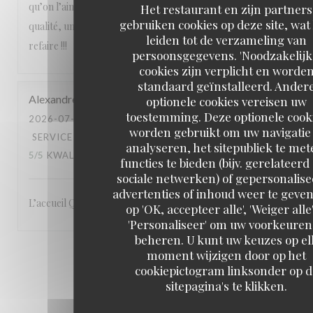
qu’on l’aime avec des produits de saison, un service de
Het restaurant en zijn partners
gebruiken cookies op deze site, wat
qualité, une équipe attentionnée, un cadre magnifique. A
leiden tot de verzameling van
refaire !!!
persoonsgegevens. 'Noodzakelijk
cookies zijn verplicht en worde
standaard geïnstalleerd. Ander
Alexandre
L
optionele cookies vereisen uw
toestemming. Deze optionele cook
2026-07-23
- 19:00 - GASTEN 3
worden gebruikt om uw navigatie 
SERVICE
:
5
/5
ATMOSFEER
:
5
/5
KEUKEN
:
analyseren, het sitepubliek te met
5
/5
KWALITEIT / PRIJS
:
5
/5
functies te bieden (bijv. gerelateerd
sociale netwerken) of gepersonalis
advertenties of inhoud weer te geven
L’accueil Qualité du service Le site: en bord de Seine
op 'OK, accepteer alle', 'Weiger alle'
'Personaliseer' om uw voorkeuren
beheren. U kunt uw keuzes op el
moment wijzigen door op het
1
2
3
cookiepictogram linksonder op d
sitepagina's te klikken.