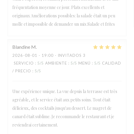
fréquentation moyenne ce jour. Plats excellents et
originaux Améliorations possibles: la salade était un peu
molle et impossible de demander un mix Salade et frites
Blandine
M
2026-08-01
- 19:00 - INVITADOS 3
SERVICIO
:
5
/5
AMBIENTE
:
5
/5
MENÚ
:
5
/5
CALIDAD
/ PRECIO
:
5
/5
Une expérience unique. La vue depuis la terrasse est très
agréable, et le service était aux petits soins. Tout était
délicieux, des cocktails jusqu'au dessert. Le magret de
canard était sublime. Je recommande le restaurant et je
reviendrai certainement.