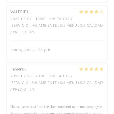
VALERIE
L
2026-08-02
- 13:00 - INVITADOS 9
SERVICIO
:
4
/5
AMBIENTE
:
5
/5
MENÚ
:
3
/5
CALIDAD
/ PRECIO
:
4
/5
Bon rapport qualité-prix
Faméra
S
2026-07-29
- 20:30 - INVITADOS 2
SERVICIO
:
5
/5
AMBIENTE
:
5
/5
MENÚ
:
5
/5
CALIDAD
/ PRECIO
:
5
/5
Nous avons passé un très bon moment avec ma campagne.
Mention spéciale au serveur très sympathique même sans