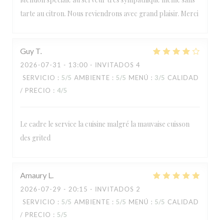
tarte au citron. Nous reviendrons avec grand plaisir. Merci
Guy
T
2026-07-31
- 13:00 - INVITADOS 4
SERVICIO
:
5
/5
AMBIENTE
:
5
/5
MENÚ
:
3
/5
CALIDAD
/ PRECIO
:
4
/5
Le cadre le service la cuisine malgré la mauvaise cuisson
des grited
RESTAURANT MAISON FOURNAISE
Amaury
L
2026-07-29
- 20:15 - INVITADOS 2
SERVICIO
:
5
/5
AMBIENTE
:
5
/5
MENÚ
:
5
/5
CALIDAD
/ PRECIO
:
5
/5