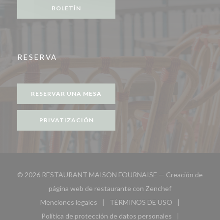
BOLETÍN
RESERVA
RESERVAR UNA MESA
PRIVATIZACIÓN
© 2026 RESTAURANT MAISON FOURNAISE — Creación de
((abre en una n
página web de restaurante con
Zenchef
Menciones legales
TÉRMINOS DE USO
((abre en una nueva ventana))
((abre en una nueva ven
Política de protección de datos personales