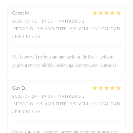
Greet
M
2026-08-01
- 19:15 - INVITADOS 2
SERVICIO
:
5
/5
AMBIENTE
:
5
/5
MENÚ
:
5
/5
CALIDAD
/ PRECIO
:
5
/5
Heel sfeervol restaurant met zicht op de Seine. Lekker
gegeten en vriendelijke bediening. Kortom, een aanrader!
Guy
D
2026-07-24
- 19:30 - INVITADOS 5
SERVICIO
:
5
/5
AMBIENTE
:
5
/5
MENÚ
:
5
/5
CALIDAD
/ PRECIO
:
4
/5
Cadre superbe, et calme, personnel attentionné avec une