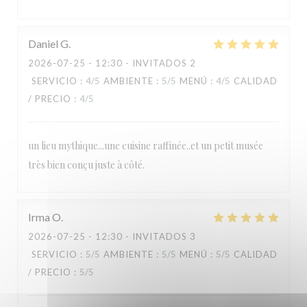
Daniel
G
2026-07-25
- 12:30 - INVITADOS 2
SERVICIO
:
4
/5
AMBIENTE
:
5
/5
MENÚ
:
4
/5
CALIDAD
/ PRECIO
:
4
/5
un lieu mythique...une cuisine raffinée..et un petit musée
très bien conçu juste à côté.
Irma
O
2026-07-25
- 12:30 - INVITADOS 3
SERVICIO
:
5
/5
AMBIENTE
:
5
/5
MENÚ
:
5
/5
CALIDAD
/ PRECIO
:
5
/5