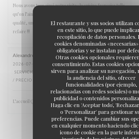
Nous avons tous aimé notre visite : la cuisine française telle
qu’on l’aime avec des produits de saison, un service de
El restaurante y sus socios utilizan c
qualité, une équipe attentionnée, un cadre magnifique. A
en este sitio, lo que puede implicar
refaire !!!
recopilación de datos personales. 
cookies denominadas «necesarias»
obligatorias y se instalan por defe
Alexandre
L
Otras cookies opcionales requiere
consentimiento. Estas cookies opcio
2026-07-23
- 19:00 - INVITADOS 3
sirven para analizar su navegación,
SERVICIO
:
5
/5
AMBIENTE
:
5
/5
MENÚ
:
5
/5
CALIDAD
la audiencia del sitio, ofrecer
/ PRECIO
:
5
/5
funcionalidades (por ejemplo,
relacionadas con redes sociales) o m
publicidad o contenidos personaliz
L’accueil Qualité du service Le site: en bord de Seine
Haga clic en 'Aceptar todo', 'Rechazar
o 'Personalizar' para gestionar s
preferencias. Puede cambiar sus op
en cualquier momento haciendo clic 
1
2
3
icono de cookie en la parte inferi
izquierda de las páginas del sitio