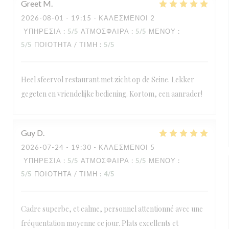
Greet
M
2026-08-01
- 19:15 - ΚΑΛΕΣΜΈΝΟΙ 2
ΥΠΗΡΕΣΊΑ
:
5
/5
ΑΤΜΌΣΦΑΙΡΑ
:
5
/5
ΜΕΝΟΎ
:
5
/5
ΠΟΙΌΤΗΤΑ / ΤΙΜΉ
:
5
/5
Heel sfeervol restaurant met zicht op de Seine. Lekker
gegeten en vriendelijke bediening. Kortom, een aanrader!
Guy
D
2026-07-24
- 19:30 - ΚΑΛΕΣΜΈΝΟΙ 5
ΥΠΗΡΕΣΊΑ
:
5
/5
ΑΤΜΌΣΦΑΙΡΑ
:
5
/5
ΜΕΝΟΎ
:
5
/5
ΠΟΙΌΤΗΤΑ / ΤΙΜΉ
:
4
/5
Cadre superbe, et calme, personnel attentionné avec une
fréquentation moyenne ce jour. Plats excellents et