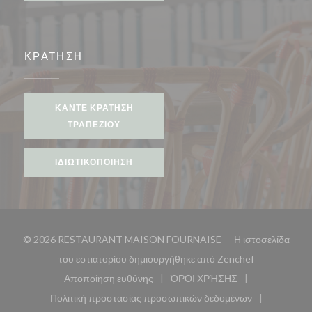
ΚΡΆΤΗΣΗ
ΚΆΝΤΕ ΚΡΆΤΗΣΗ
ΤΡΑΠΕΖΙΟΎ
ΙΔΙΩΤΙΚΟΠΟΊΗΣΗ
© 2026 RESTAURANT MAISON FOURNAISE — Η ιστοσελίδα
((ανοίγει σε 
του εστιατορίου δημιουργήθηκε από
Zenchef
Αποποίηση ευθύνης
ΌΡΟΙ ΧΡΉΣΗΣ
((ανοίγει σε νέο παράθυρο))
((ανοίγει σε νέο παράθυ
Πολιτική προστασίας προσωπικών δεδομένων
((ανοίγει σε νέο παράθυρο))