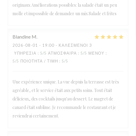
originaux Améliorations possibles: la salade était un peu
molle et impossible de demander un mix Salade et frites
Blandine
M
2026-08-01
- 19:00 - ΚΑΛΕΣΜΈΝΟΙ 3
ΥΠΗΡΕΣΊΑ
:
5
/5
ΑΤΜΌΣΦΑΙΡΑ
:
5
/5
ΜΕΝΟΎ
:
5
/5
ΠΟΙΌΤΗΤΑ / ΤΙΜΉ
:
5
/5
Une expérience unique. La vue depuis la terrasse est très
agréable, et le service était aux petits soins. Tout était
délicieux, des cocktails jusqu'au dessert. Le magret de
canard était sublime. Je recommande le restaurant et je
reviendrai certainement.