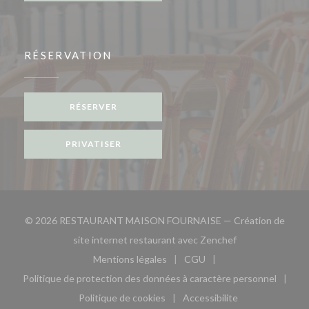
RÉSERVATION
RÉSERVER
PRIVATISER
© 2026 RESTAURANT MAISON FOURNAISE — Création de
((ouvre une nouve
site internet restaurant avec
Zenchef
Mentions légales
CGU
((ouvre une nouvelle fenêtre))
((ouvre une nouvelle fen
Politique de protection des données à caractère personnel
((ouvre une nouvelle fenêtre))
Politique de cookies
Accessibilite
((ouvre une nouvelle fenêtre))
((ouvre une nouvelle fe