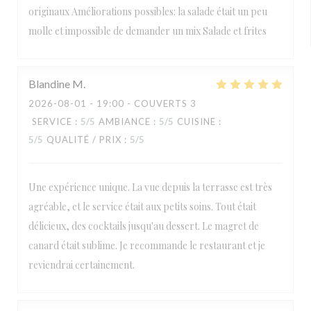
originaux Améliorations possibles: la salade était un peu
molle et impossible de demander un mix Salade et frites
Blandine
M
2026-08-01
- 19:00 - COUVERTS 3
SERVICE
:
5
/5
AMBIANCE
:
5
/5
CUISINE
:
5
/5
QUALITÉ / PRIX
:
5
/5
Une expérience unique. La vue depuis la terrasse est très
agréable, et le service était aux petits soins. Tout était
délicieux, des cocktails jusqu'au dessert. Le magret de
canard était sublime. Je recommande le restaurant et je
reviendrai certainement.