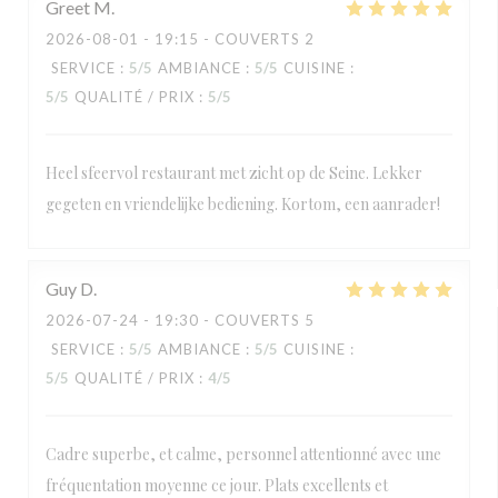
Greet
M
2026-08-01
- 19:15 - COUVERTS 2
SERVICE
:
5
/5
AMBIANCE
:
5
/5
CUISINE
:
5
/5
QUALITÉ / PRIX
:
5
/5
Heel sfeervol restaurant met zicht op de Seine. Lekker
gegeten en vriendelijke bediening. Kortom, een aanrader!
Guy
D
2026-07-24
- 19:30 - COUVERTS 5
SERVICE
:
5
/5
AMBIANCE
:
5
/5
CUISINE
:
5
/5
QUALITÉ / PRIX
:
4
/5
Cadre superbe, et calme, personnel attentionné avec une
fréquentation moyenne ce jour. Plats excellents et