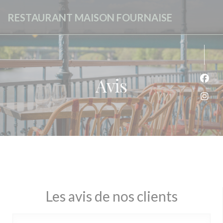
Personnalisation de vos choix en matière de cookies
RESTAURANT MAISON FOURNAISE
Avis
Face
Inst
Les avis de nos clients