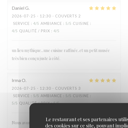
Daniel
G
2026-07-25
- 12:30 - COUVERTS 2
SERVICE
:
4
/5
AMBIANCE
:
5
/5
CUISINE
:
4
/5
QUALITÉ / PRIX
:
4
/5
un lieu mythique...une cuisine raffinée..et un petit musée
très bien conçu juste à côté.
Irma
O
2026-07-25
- 12:30 - COUVERTS 3
SERVICE
:
5
/5
AMBIANCE
:
5
/5
CUISINE
:
5
/5
QUALITÉ / PRIX
:
5
/5
Le restaurant et ses partenaires utili
Nous avons tous aimé notre visite : la cuisine française telle
des cookies sur ce site, pouvant impl