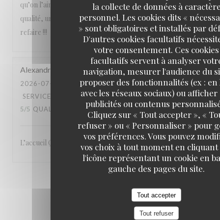
qu’on l’aime avec des produits de saison, un service de
la collecte de données à caractèr
personnel. Les cookies dits « nécessa
qualité, une équipe attentionnée, un cadre magnifique. A
» sont obligatoires et installés par dé
refaire !!!
D'autres cookies facultatifs nécessit
votre consentement. Ces cookies
facultatifs servent à analyser votr
Alexandre
L
navigation, mesurer l'audience du si
proposer des fonctionnalités (ex : en 
2026-07-23
- 19:00 - COUVERTS 3
avec les réseaux sociaux) ou afficher
SERVICE
:
5
/5
AMBIANCE
:
5
/5
CUISINE
:
publicités ou contenus personnalisé
5
/5
QUALITÉ / PRIX
:
5
/5
Cliquez sur « Tout accepter », « To
refuser » ou « Personnaliser » pour 
vos préférences. Vous pouvez modif
L’accueil Qualité du service Le site: en bord de Seine
vos choix à tout moment en cliquant
l'icône représentant un cookie en ba
gauche des pages du site.
1
2
3
Tout accepter
Tout refuser