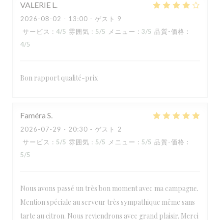
VALERIE
L
2026-08-02
- 13:00 - ゲスト 9
サービス
:
4
/5
雰囲気
:
5
/5
メニュー
:
3
/5
品質-価格
:
4
/5
Bon rapport qualité-prix
Faméra
S
2026-07-29
- 20:30 - ゲスト 2
サービス
:
5
/5
雰囲気
:
5
/5
メニュー
:
5
/5
品質-価格
:
5
/5
Nous avons passé un très bon moment avec ma campagne.
Mention spéciale au serveur très sympathique même sans
tarte au citron. Nous reviendrons avec grand plaisir. Merci