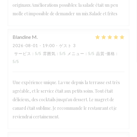
originaux Améliorations possibles: la salade était un peu
molle et impossible de demander un mix Salade et frites
Blandine
M
2026-08-01
- 19:00 - ゲスト 3
サービス
:
5
/5
雰囲気
:
5
/5
メニュー
:
5
/5
品質-価格
:
5
/5
Une expérience unique. La vue depuis la terrasse est très
agréable, et le service était aux petits soins. Tout était
délicieux, des cocktails jusqu'au dessert. Le magret de
canard était sublime. Je recommande le restaurant et je
reviendrai certainement.