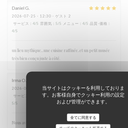
Daniel
G
2026-07-25
- 12:30 - ゲスト 2
サービス
:
4
/5
雰囲気
:
5
/5
メニュー
:
4
/5
品質-価格
:
4
/5
un lieu mythique...une cuisine raffinée..et un petit musée
très bien conçu juste à côté.
Irma
O
当サイトはクッキーを利用しておりま
2026-07-25
- 12:30 - ゲスト 3
す。お客様自身でクッキー利用の設定
サービス
:
5
/5
雰囲気
:
5
/5
メニュー
:
5
/5
品質-価格
:
および管理ができます。
5
/5
全てに同意する
Nous avons tous aimé notre visite : la cuisine française telle