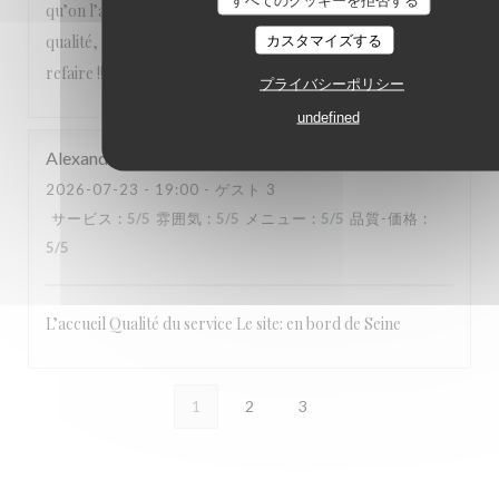
すべてのクッキーを拒否する
qu’on l’aime avec des produits de saison, un service de
qualité, une équipe attentionnée, un cadre magnifique. A
カスタマイズする
refaire !!!
プライバシーポリシー
undefined
Alexandre
L
2026-07-23
- 19:00 - ゲスト 3
サービス
:
5
/5
雰囲気
:
5
/5
メニュー
:
5
/5
品質-価格
:
5
/5
L’accueil Qualité du service Le site: en bord de Seine
1
2
3