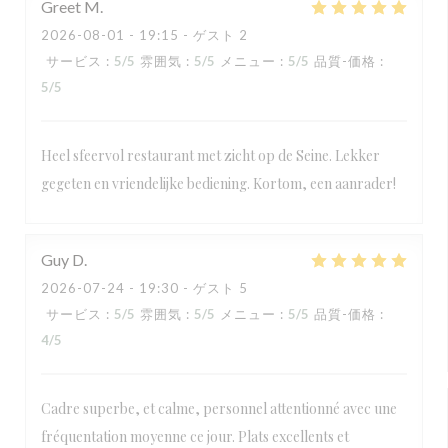
Greet
M
2026-08-01
- 19:15 - ゲスト 2
サービス
:
5
/5
雰囲気
:
5
/5
メニュー
:
5
/5
品質-価格
:
5
/5
Heel sfeervol restaurant met zicht op de Seine. Lekker
gegeten en vriendelijke bediening. Kortom, een aanrader!
Guy
D
2026-07-24
- 19:30 - ゲスト 5
サービス
:
5
/5
雰囲気
:
5
/5
メニュー
:
5
/5
品質-価格
:
4
/5
Cadre superbe, et calme, personnel attentionné avec une
fréquentation moyenne ce jour. Plats excellents et