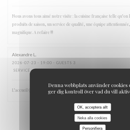
Nous avons tous aimé notre visite : la cuisine française telle qu’on 
produits de saison, un service de qualité, une équipe attentionnée
magnifique. A refaire !!!
Alexandre
L
2026-07-23
- 19:00 - GUESTS 3
SERVICE
:
5
/5
AMBIENCE
:
5
/5
MENU
:
5
/5
QUALITY_PRICE
Denna webbplats använder cookies 
L’accueil Qualité du service Le site: en bord de Seine
ger dig kontroll över vad du vill akti
OK, acceptera allt
1
2
3
Neka alla cookies
Personifiera