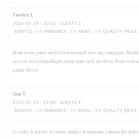
Faméra
S
2026-07-29
- 20:30 - GUESTS 2
SERVICE
:
5
/5
AMBIENCE
:
5
/5
MENU
:
5
/5
QUALITY_PRICE
Nous avons passé un très bon moment avec ma campagne. Mentio
serveur très sympathique même sans tarte au citron. Nous revie
plaisir. Merci
Guy
T
2026-07-31
- 13:00 - GUESTS 4
SERVICE
:
5
/5
AMBIENCE
:
5
/5
MENU
:
3
/5
QUALITY_PRICE
Le cadre le service la cuisine malgré la mauvaise cuisson des grite