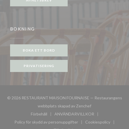
NYHETSBREV
BOKNING
BOKA ETT BORD
PRIVATISERING
© 2026 RESTAURANT MAISON FOURNAISE — Restaurangens
((öppnas i ett nytt fö
webbplats skapad av
Zenchef
Förbehåll
ANVÄNDARVILLKOR
((öppnas i ett nytt fönster))
((öppnas i ett nytt fönster))
Policy för skydd av personuppgifter
Cookiespolicy
((öppnas i ett nytt fönster))
((öppnas i ett n