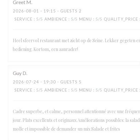
Greet
M
2026-08-01
- 19:15 - GUESTS 2
SERVICE
:
5
/5
AMBIENCE
:
5
/5
MENU
:
5
/5
QUALITY_PRICE
Heel sfeervol restaurant met zicht op de Seine. Lekker gegeten en
bediening. Kortom, een aanrader!
Guy
D
2026-07-24
- 19:30 - GUESTS 5
SERVICE
:
5
/5
AMBIENCE
:
5
/5
MENU
:
5
/5
QUALITY_PRICE
Cadre superbe, et calme, personnel attentionné avec une fréque
jour. Plats excellents et originaux Améliorations possibles: la salad
molle et impossible de demander un mix Salade et frites