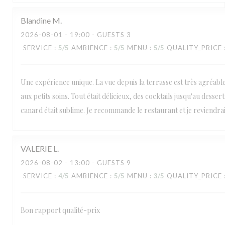
Blandine
M
2026-08-01
- 19:00 - GUESTS 3
SERVICE
:
5
/5
AMBIENCE
:
5
/5
MENU
:
5
/5
QUALITY_PRICE
Une expérience unique. La vue depuis la terrasse est très agréable, 
aux petits soins. Tout était délicieux, des cocktails jusqu'au desser
canard était sublime. Je recommande le restaurant et je reviendra
VALERIE
L
2026-08-02
- 13:00 - GUESTS 9
SERVICE
:
4
/5
AMBIENCE
:
5
/5
MENU
:
3
/5
QUALITY_PRICE
Bon rapport qualité-prix