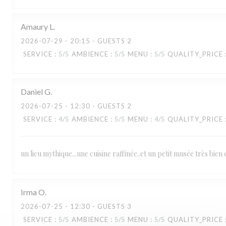
Amaury
L
RESTAURANT MAISON FOURNAISE
2026-07-29
- 20:15 - GUESTS 2
SERVICE
:
5
/5
AMBIENCE
:
5
/5
MENU
:
5
/5
QUALITY_PRICE
Daniel
G
2026-07-25
- 12:30 - GUESTS 2
SERVICE
:
4
/5
AMBIENCE
:
5
/5
MENU
:
4
/5
QUALITY_PRICE
un lieu mythique...une cuisine raffinée..et un petit musée très bien 
Irma
O
2026-07-25
- 12:30 - GUESTS 3
SERVICE
:
5
/5
AMBIENCE
:
5
/5
MENU
:
5
/5
QUALITY_PRICE