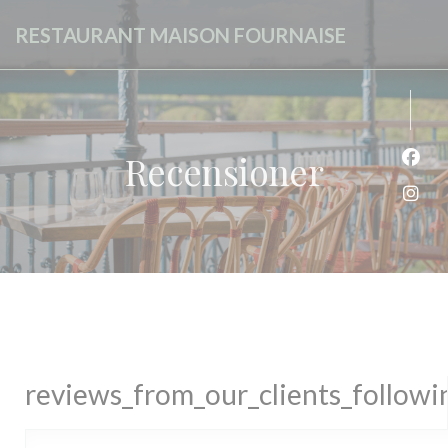
Cookie- hanteringspanel
RESTAURANT MAISON FOURNAISE
Recensioner
Faceb
Insta
reviews_from_our_clients_follow