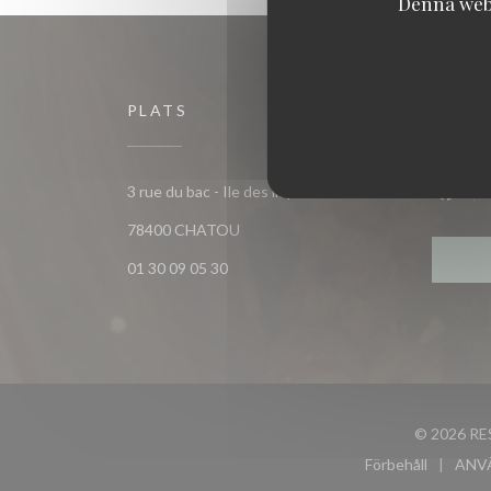
Denna webb
PLATS
FÖLJ 
3 rue du bac - Ile des impressionnistes
Faceb
((öppnas i ett nytt fönster))
78400 CHATOU
01 30 09 05 30
© 2026 RE
Förbehåll
ANV
((öppnas i e