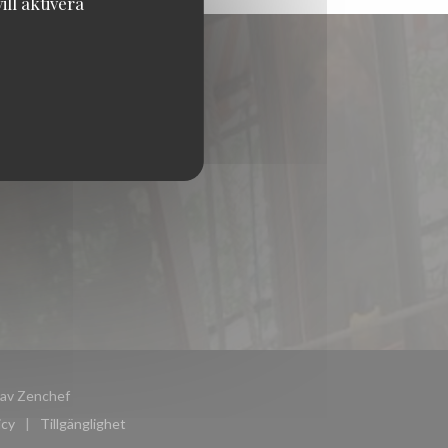
ll aktivera
((öppnas i ett nytt fönster))
 av
Zenchef
icy
Tillgänglighet
ppnas i ett nytt fönster))
((öppnas i ett nytt fönster))