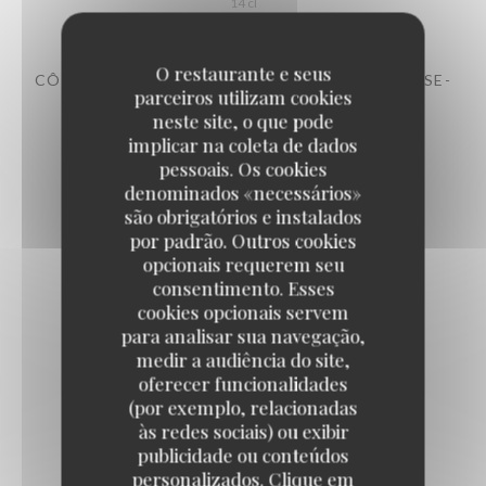
14 cl
O restaurante e seus
CÔTES DE PROVENCE -AOP –LAMPE DE MÉDUSE-
parceiros utilizam cookies
CHÂTEAU SAINTE ROSELINE 2024
neste site, o que pode
12,00 EUR
implicar na coleta de dados
14 cl
pessoais. Os cookies
denominados «necessários»
são obrigatórios e instalados
Les rouges
por padrão. Outros cookies
opcionais requerem seu
consentimento. Esses
CÔTES-DU-RHÔNE MAISON DELAS 2022
cookies opcionais servem
7,00 EUR
para analisar sua navegação,
14 cl
medir a audiência do site,
oferecer funcionalidades
(por exemplo, relacionadas
às redes sociais) ou exibir
LANGUEDOC DOMAINE DE L'OSTAL 2022
publicidade ou conteúdos
8,00 EUR
personalizados. Clique em
14 cl