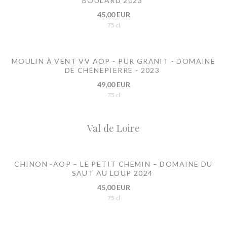
BOULARD 2023
45,00 EUR
75 cl
MOULIN À VENT VV AOP - PUR GRANIT - DOMAINE
DE CHÊNEPIERRE - 2023
49,00 EUR
75 cl
Val de Loire
CHINON -AOP – LE PETIT CHEMIN – DOMAINE DU
SAUT AU LOUP 2024
45,00 EUR
75 cl