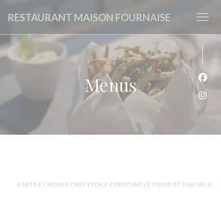
Painel de Gerenciamento de Cookies
RESTAURANT MAISON FOURNAISE
Menus
Face
Inst
CARTE ET MENUS CHEF ÉTOILÉ CHRISTIAN LE SQUER ET HAKIMA EL B