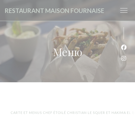
Панель управления cookies
RESTAURANT MAISON FOURNAISE
Меню
Face
Inst
CARTE ET MENUS CHEF ÉTOILÉ CHRISTIAN LE SQUER ET HAKIMA EL B