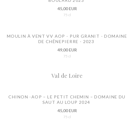
BOULARD 2023
45,00 EUR
75 cl
MOULIN À VENT VV AOP - PUR GRANIT - DOMAINE
DE CHÊNEPIERRE - 2023
49,00 EUR
75 cl
Val de Loire
CHINON -AOP – LE PETIT CHEMIN – DOMAINE DU
SAUT AU LOUP 2024
45,00 EUR
75 cl