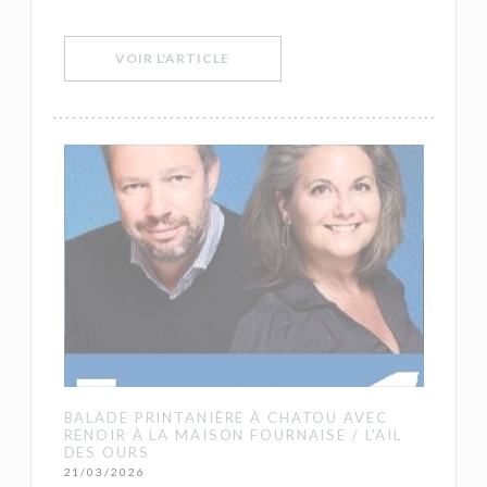
((OUVRE UNE NOUVELLE FENÊTRE))
VOIR L'ARTICLE
BALADE PRINTANIÈRE À CHATOU AVEC
RENOIR À LA MAISON FOURNAISE / L'AIL
DES OURS
21/03/2026