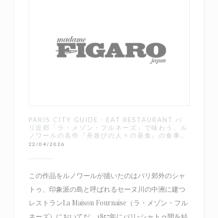
PARIS CITY GUIDE - EAT RESTAURANT パ
リ近郊「ラ・メゾン・フルネーズ」で味わう、ル
ノワールの名作『舟遊びの人々の昼食』の食事。
22/04/2026
この作品をルノワールが描いたのはパリ郊外のシャ
トゥ、印象派の島と呼ばれるセーヌ川の中洲に建つ
レストランLa Maison Fournaise（ラ・メゾン・フル
ネーズ）においてだ。1857年にパリ-シャトゥ間を結