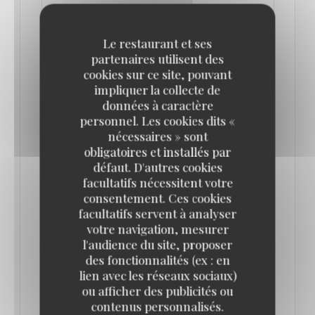
Le restaurant et ses
partenaires utilisent des
cookies sur ce site, pouvant
impliquer la collecte de
données à caractère
personnel. Les cookies dits «
nécessaires » sont
obligatoires et installés par
défaut. D'autres cookies
DÉJEUNER DES CANOTIERS À LA MAISON
facultatifs nécessitent votre
FOURNAISE DE CHATOU, UN MENU
consentement. Ces cookies
INSPIRÉ DU TABLEAU D'AUGUSTE RENOIR
facultatifs servent à analyser
24/04/2026
votre navigation, mesurer
l'audience du site, proposer
À l'occasion de l'exposition "Renoir et l'amour. La
des fonctionnalités (ex : en
lien avec les réseaux sociaux)
modernité heureuse (1865-1885)" qui se tient au
ou afficher des publicités ou
Musée d'Orsay jusqu'au 19 juillet 2026, la Maison
contenus personnalisés.
Fournaise à Chatou propose un menu "Déjeuner