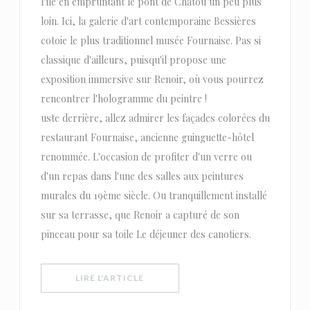
l'île en empruntant le pont de Chatou un peu plus
loin. Ici, la galerie d'art contemporaine Bessières
cotoie le plus traditionnel musée Fournaise. Pas si
classique d'ailleurs, puisqu'il propose une
exposition immersive sur Renoir, où vous pourrez
rencontrer l'hologramme du peintre !
uste derrière, allez admirer les façades colorées du
restaurant Fournaise, ancienne guinguette-hôtel
renommée. L'occasion de profiter d'un verre ou
d'un repas dans l'une des salles aux peintures
murales du 19ème siècle. Ou tranquillement installé
sur sa terrasse, que Renoir a capturé de son
pinceau pour sa toile Le déjeuner des canotiers.
((OUVRE UNE NOUVELLE FENÊTRE))
LIRE L'ARTICLE