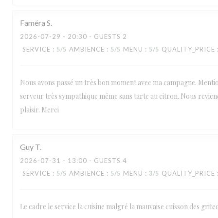
Faméra
S
2026-07-29
- 20:30 - GUESTS 2
SERVICE
:
5
/5
AMBIENCE
:
5
/5
MENU
:
5
/5
QUALITY_PRICE
Nous avons passé un très bon moment avec ma campagne. Mentio
serveur très sympathique même sans tarte au citron. Nous revie
plaisir. Merci
Guy
T
2026-07-31
- 13:00 - GUESTS 4
SERVICE
:
5
/5
AMBIENCE
:
5
/5
MENU
:
3
/5
QUALITY_PRICE
Le cadre le service la cuisine malgré la mauvaise cuisson des grite