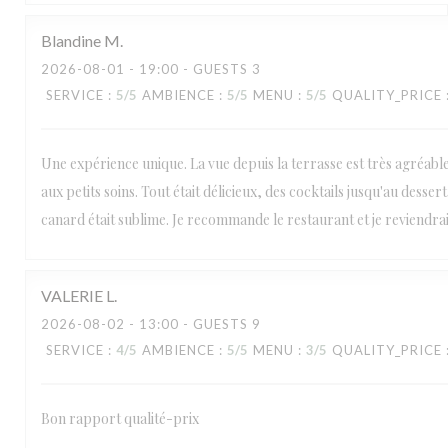
Blandine
M
2026-08-01
- 19:00 - GUESTS 3
SERVICE
:
5
/5
AMBIENCE
:
5
/5
MENU
:
5
/5
QUALITY_PRICE
Une expérience unique. La vue depuis la terrasse est très agréable, 
aux petits soins. Tout était délicieux, des cocktails jusqu'au desser
canard était sublime. Je recommande le restaurant et je reviendra
VALERIE
L
2026-08-02
- 13:00 - GUESTS 9
SERVICE
:
4
/5
AMBIENCE
:
5
/5
MENU
:
3
/5
QUALITY_PRICE
Bon rapport qualité-prix