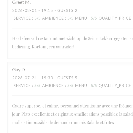
Greet
M
2026-08-01
- 19:15 - GUESTS 2
SERVICE
:
5
/5
AMBIENCE
:
5
/5
MENU
:
5
/5
QUALITY_PRICE
Heel sfeervol restaurant met zicht op de Seine. Lekker gegeten en
bediening. Kortom, een aanrader!
Guy
D
2026-07-24
- 19:30 - GUESTS 5
SERVICE
:
5
/5
AMBIENCE
:
5
/5
MENU
:
5
/5
QUALITY_PRICE
Cadre superbe, et calme, personnel attentionné avec une fréque
jour. Plats excellents et originaux Améliorations possibles: la salad
molle et impossible de demander un mix Salade et frites