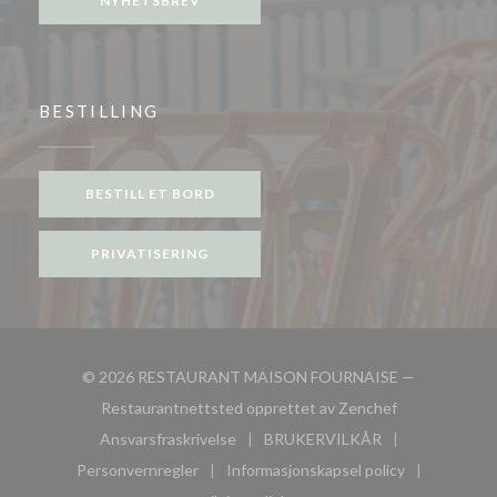
NYHETSBREV
BESTILLING
BESTILL ET BORD
PRIVATISERING
© 2026 RESTAURANT MAISON FOURNAISE —
((åpner i et nyt
Restaurantnettsted opprettet av
Zenchef
Ansvarsfraskrivelse
BRUKERVILKÅR
((åpner i et nytt vindu))
((åpner i et nytt vindu))
Personvernregler
Informasjonskapsel policy
((åpner i et nytt vindu))
((åpner i et nytt vindu))