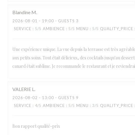
Blandine
M
2026-08-01
- 19:00 - GUESTS 3
SERVICE
:
5
/5
AMBIENCE
:
5
/5
MENU
:
5
/5
QUALITY_PRICE
Une expérience unique. La vue depuis la terrasse est très agréable, 
aux petits soins. Tout était délicieux, des cocktails jusqu'au desser
canard était sublime. Je recommande le restaurant et je reviendra
VALERIE
L
2026-08-02
- 13:00 - GUESTS 9
SERVICE
:
4
/5
AMBIENCE
:
5
/5
MENU
:
3
/5
QUALITY_PRICE
Bon rapport qualité-prix