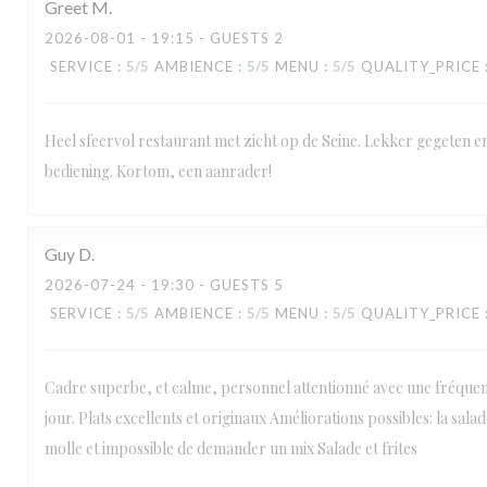
Greet
M
2026-08-01
- 19:15 - GUESTS 2
SERVICE
:
5
/5
AMBIENCE
:
5
/5
MENU
:
5
/5
QUALITY_PRICE
Heel sfeervol restaurant met zicht op de Seine. Lekker gegeten en
bediening. Kortom, een aanrader!
Guy
D
2026-07-24
- 19:30 - GUESTS 5
SERVICE
:
5
/5
AMBIENCE
:
5
/5
MENU
:
5
/5
QUALITY_PRICE
Cadre superbe, et calme, personnel attentionné avec une fréque
jour. Plats excellents et originaux Améliorations possibles: la salad
molle et impossible de demander un mix Salade et frites