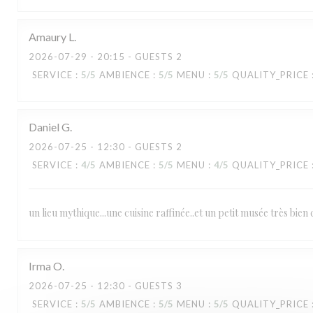
Amaury
L
RESTAURANT MAISON FOURNAISE
2026-07-29
- 20:15 - GUESTS 2
SERVICE
:
5
/5
AMBIENCE
:
5
/5
MENU
:
5
/5
QUALITY_PRICE
Daniel
G
2026-07-25
- 12:30 - GUESTS 2
SERVICE
:
4
/5
AMBIENCE
:
5
/5
MENU
:
4
/5
QUALITY_PRICE
un lieu mythique...une cuisine raffinée..et un petit musée très bien 
Irma
O
2026-07-25
- 12:30 - GUESTS 3
SERVICE
:
5
/5
AMBIENCE
:
5
/5
MENU
:
5
/5
QUALITY_PRICE