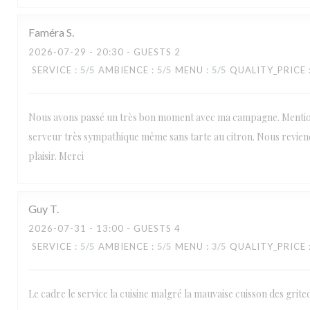
Faméra
S
2026-07-29
- 20:30 - GUESTS 2
SERVICE
:
5
/5
AMBIENCE
:
5
/5
MENU
:
5
/5
QUALITY_PRICE
Nous avons passé un très bon moment avec ma campagne. Mentio
serveur très sympathique même sans tarte au citron. Nous revie
plaisir. Merci
Guy
T
2026-07-31
- 13:00 - GUESTS 4
SERVICE
:
5
/5
AMBIENCE
:
5
/5
MENU
:
3
/5
QUALITY_PRICE
Le cadre le service la cuisine malgré la mauvaise cuisson des grite