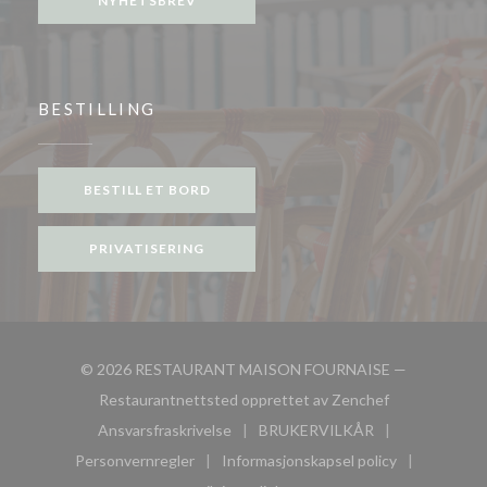
NYHETSBREV
BESTILLING
BESTILL ET BORD
PRIVATISERING
© 2026 RESTAURANT MAISON FOURNAISE —
((åpner i et nyt
Restaurantnettsted opprettet av
Zenchef
Ansvarsfraskrivelse
BRUKERVILKÅR
((åpner i et nytt vindu))
((åpner i et nytt vindu))
Personvernregler
Informasjonskapsel policy
((åpner i et nytt vindu))
((åpner i et nytt vindu))