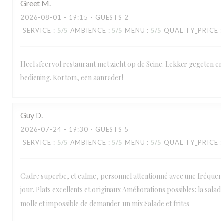
Greet
M
2026-08-01
- 19:15 - GUESTS 2
SERVICE
:
5
/5
AMBIENCE
:
5
/5
MENU
:
5
/5
QUALITY_PRICE
Heel sfeervol restaurant met zicht op de Seine. Lekker gegeten en
bediening. Kortom, een aanrader!
Guy
D
2026-07-24
- 19:30 - GUESTS 5
SERVICE
:
5
/5
AMBIENCE
:
5
/5
MENU
:
5
/5
QUALITY_PRICE
Cadre superbe, et calme, personnel attentionné avec une fréque
jour. Plats excellents et originaux Améliorations possibles: la salad
molle et impossible de demander un mix Salade et frites