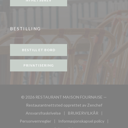
NYHETSBREV
BESTILLING
BESTILL ET BORD
PRIVATISERING
© 2026 RESTAURANT MAISON FOURNAISE —
((åpner i et nyt
Restaurantnettsted opprettet av
Zenchef
Ansvarsfraskrivelse
BRUKERVILKÅR
((åpner i et nytt vindu))
((åpner i et nytt vindu))
Personvernregler
Informasjonskapsel policy
((åpner i et nytt vindu))
((åpner i et nytt vindu))