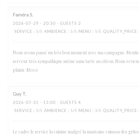
Faméra
S
2026-07-29
- 20:30 - GUESTS 2
SERVICE
:
5
/5
AMBIENCE
:
5
/5
MENU
:
5
/5
QUALITY_PRICE
Nous avons passé un très bon moment avec ma campagne. Mentio
serveur très sympathique même sans tarte au citron. Nous revie
plaisir. Merci
Guy
T
2026-07-31
- 13:00 - GUESTS 4
SERVICE
:
5
/5
AMBIENCE
:
5
/5
MENU
:
3
/5
QUALITY_PRICE
Le cadre le service la cuisine malgré la mauvaise cuisson des grite