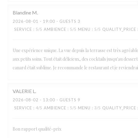
Blandine
M
2026-08-01
- 19:00 - GUESTS 3
SERVICE
:
5
/5
AMBIENCE
:
5
/5
MENU
:
5
/5
QUALITY_PRICE
Une expérience unique. La vue depuis la terrasse est très agréable, 
aux petits soins. Tout était délicieux, des cocktails jusqu'au desser
canard était sublime. Je recommande le restaurant et je reviendra
VALERIE
L
2026-08-02
- 13:00 - GUESTS 9
SERVICE
:
4
/5
AMBIENCE
:
5
/5
MENU
:
3
/5
QUALITY_PRICE
Bon rapport qualité-prix