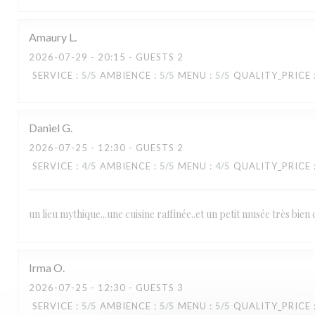
Amaury
L
RESTAURANT MAISON FOURNAISE
2026-07-29
- 20:15 - GUESTS 2
SERVICE
:
5
/5
AMBIENCE
:
5
/5
MENU
:
5
/5
QUALITY_PRICE
Daniel
G
2026-07-25
- 12:30 - GUESTS 2
SERVICE
:
4
/5
AMBIENCE
:
5
/5
MENU
:
4
/5
QUALITY_PRICE
un lieu mythique...une cuisine raffinée..et un petit musée très bien 
Irma
O
2026-07-25
- 12:30 - GUESTS 3
SERVICE
:
5
/5
AMBIENCE
:
5
/5
MENU
:
5
/5
QUALITY_PRICE