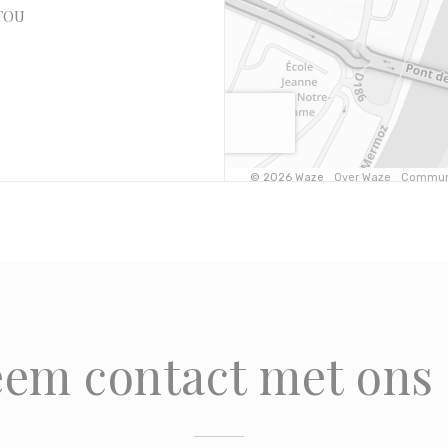
((opent in een nieuw venster))
ATOU
em contact met ons