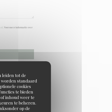
.nl
. Voor meer informatie over
 leiden tot de
en worden standaard
ptionele cookies
uncties te bieden
 of inhoud weer te
orkeuren te beheren.
inksonder op de