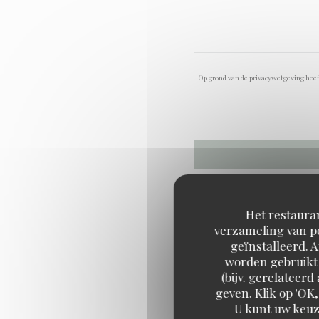
Op grond van de privacywetgeving heeft
Het restauran
verzameling van pe
geïnstalleerd. 
worden gebruikt 
(bijv. gerelateer
geven. Klik op 'OK,
U kunt uw keuz