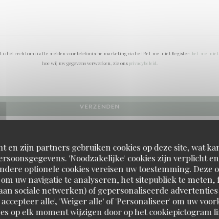
 u het recht om u af te melden voor telefonische marketing via het Bel-me-niet Register:
bel-me-niet
hoe wij uw gegevens verwerken, zie ons
privacybeleid
.
t en zijn partners gebruiken cookies op deze site, wat kan
rsoonsgegevens. 'Noodzakelijke' cookies zijn verplicht 
Andere optionele cookies vereisen uw toestemming. Deze o
om uw navigatie te analyseren, het sitepubliek te meten, f
d aan sociale netwerken) of gepersonaliseerde advertenties
 accepteer alle', 'Weiger alle' of 'Personaliseer' om uw vo
es op elk moment wijzigen door op het cookiepictogram l
RESTAURANT MAISON FOURNAISE