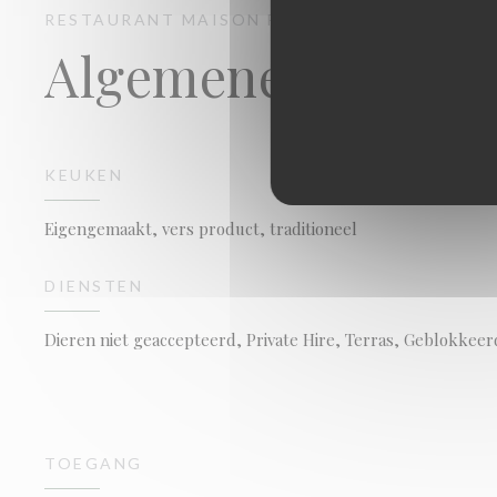
RESTAURANT MAISON FOURNAISE
TRADITIO
Algemene informa
KEUKEN
Eigengemaakt, vers product, traditioneel
DIENSTEN
Dieren niet geaccepteerd, Private Hire, Terras, Geblokkeer
TOEGANG