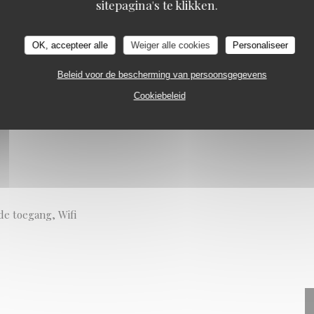
sitepagina's te klikken.
NEEL FRANS RESTAURANT
CHATOU
tie
OK, accepteer alle
Weiger alle cookies
Personaliseer
Beleid voor de bescherming van persoonsgegevens
Cookiebeleid
de toegang, Wifi