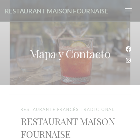
Personalización de sus opciones de cookies
RESTAURANT MAISON FOURNAISE
Mapa y Contacto
Face
Inst
RESTAURANTE FRANCÉS TRADICIONAL
RESTAURANT MAISON
FOURNAISE