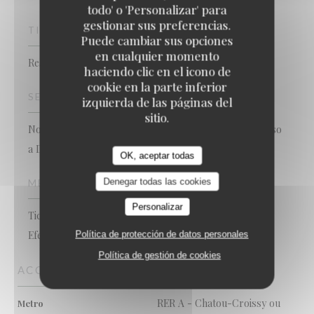
todo' o 'Personalizar' para
gestionar sus preferencias.
TIPO DE NEGOCIO
Puede cambiar sus opciones
en cualquier momento
Restaurante francés tradicional
haciendo clic en el icono de
cookie en la parte inferior
SERVICIOS
izquierda de las páginas del
sitio.
No se acceptan animales, Privatización, Terraza, Acceso
a Discapacitados, WiFi
OK, aceptar todas
Denegar todas las cookies
MÉTODOS DE PAGO
Personalizar
Ticket Restaurant, Pago móvil, Contactless Payment,
Efectivo, Visa, Tarjeta de Crédito
Política de protección de datos personales
Política de gestión de cookies
ACCESO
RER A - Chatou-Croissy ou
Metro