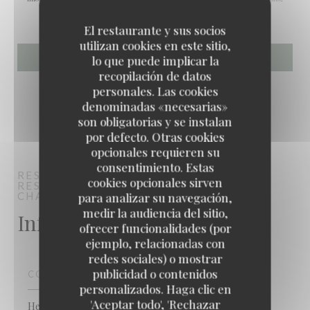
El restaurante y sus socios
utilizan cookies en este sitio,
lo que puede implicar la
recopilación de datos
personales. Las cookies
denominadas «necesarias»
son obligatorias y se instalan
por defecto. Otras cookies
opcionales requieren su
consentimiento. Estas
RESTAURANT MAISON FOURNAISE
cookies opcionales sirven
RESTAURANTE FRANCÉS TRADICIONAL
CHATOU
para analizar su navegación,
medir la audiencia del sitio,
Información general
ofrecer funcionalidades (por
ejemplo, relacionadas con
redes sociales) o mostrar
publicidad o contenidos
COCINA
personalizados. Haga clic en
RESTAURANT MAISON FOURNAISE
'Aceptar todo', 'Rechazar
Hecho en casa, productos frescos, tradicional