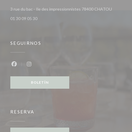
((abre en 
3 rue du bac - Ile des impressionnistes 78400 CHATOU
01 30 09 05 30
SEGUIRNOS
Facebook ((abre en una nueva ventana))
Instagram ((abre en una nueva ventana))
BOLETÍN
RESERVA