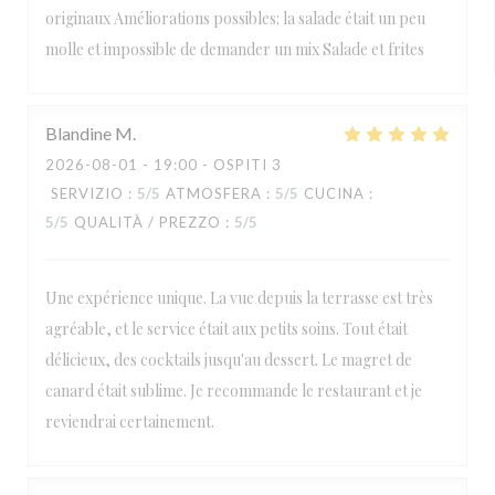
originaux Améliorations possibles: la salade était un peu
molle et impossible de demander un mix Salade et frites
Blandine
M
2026-08-01
- 19:00 - OSPITI 3
SERVIZIO
:
5
/5
ATMOSFERA
:
5
/5
CUCINA
:
5
/5
QUALITÀ / PREZZO
:
5
/5
Une expérience unique. La vue depuis la terrasse est très
agréable, et le service était aux petits soins. Tout était
délicieux, des cocktails jusqu'au dessert. Le magret de
canard était sublime. Je recommande le restaurant et je
reviendrai certainement.