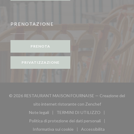
PRENOTAZIONE
PRENOTA
PRIVATIZZAZIONE
© 2026 RESTAURANT MAISON FOURNAISE — Creazione del
((apre una nuova f
sito internet ristorante con
Zenchef
Note legali
TERMINI DI UTILIZZO
((apre una nuova finestra))
((apre una nuova finestra))
Politica di protezione dei dati personali
((apre una nuova finestra))
Informativa sui cookie
Accessibilita
((apre una nuova finestra))
((apre una nuova finest