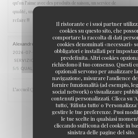
qu’on l’aime avec des produits de saison, un service de
qualité, une équipe attentionnée, un cadre magnifique. A
refaire !!!
Il ristorante e i suoi partner utiliz
cookies su questo sito, che poss
comportare la raccolta di dati person
cookies denominati «necessari» s
Alexandre
L
obbligatori e installati per imposta
2026-07-23
- 19:00 - OSPITI 3
predefinita. Altri cookies opziona
SERVIZIO
:
5
/5
ATMOSFERA
:
5
/5
CUCINA
:
richiedono il tuo consenso. Questi c
5
/5
QUALITÀ / PREZZO
:
5
/5
opzionali servono per analizzare la
navigazione, misurare l'audience del
fornire funzionalità (ad esempio, leg
L’accueil Qualité du service Le site: en bord de Seine
social network) o visualizzare pubbli
contenuti personalizzati. Clicca su 'A
tutto', 'Rifiuta tutto' o 'Personalizza
gestire le tue preferenze. Puoi modi
1
2
3
le tue scelte in qualsiasi momen
cliccando sull'icona del cookie in ba
sinistra delle pagine del sito.