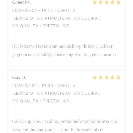
Greet
M
2026-08-01
- 19:15 - OSPITI 2
SERVIZIO
:
5
/5
ATMOSFERA
:
5
/5
CUCINA
:
5
/5
QUALITÀ / PREZZO
:
5
/5
Heel sfeervol restaurant met zicht op de Seine. Lekker
gegeten en vriendelijke bediening. Kortom, een aanrader!
Guy
D
2026-07-24
- 19:30 - OSPITI 5
SERVIZIO
:
5
/5
ATMOSFERA
:
5
/5
CUCINA
:
5
/5
QUALITÀ / PREZZO
:
4
/5
Cadre superbe, et calme, personnel attentionné avec une
fréquentation moyenne ce jour. Plats excellents et