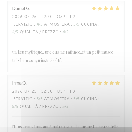
Daniel
G
2026-07-25
- 12:30 - OSPITI 2
SERVIZIO
:
4
/5
ATMOSFERA
:
5
/5
CUCINA
:
4
/5
QUALITÀ / PREZZO
:
4
/5
un lieu mythique...une cuisine raffinée..et un petit musée
très bien conçu juste à côté.
Irma
O
2026-07-25
- 12:30 - OSPITI 3
SERVIZIO
:
5
/5
ATMOSFERA
:
5
/5
CUCINA
:
5
/5
QUALITÀ / PREZZO
:
5
/5
Nous avons tous aimé notre visite : la cuisine française telle