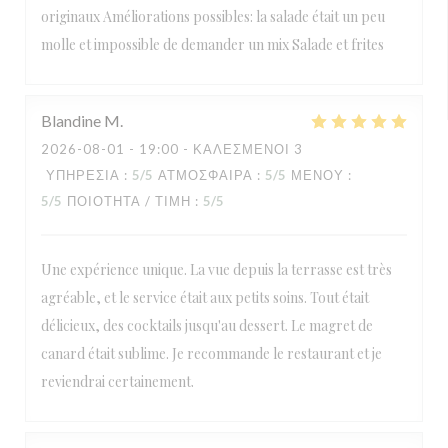
originaux Améliorations possibles: la salade était un peu
molle et impossible de demander un mix Salade et frites
Blandine
M
2026-08-01
- 19:00 - ΚΑΛΕΣΜΈΝΟΙ 3
ΥΠΗΡΕΣΊΑ
:
5
/5
ΑΤΜΌΣΦΑΙΡΑ
:
5
/5
ΜΕΝΟΎ
:
5
/5
ΠΟΙΌΤΗΤΑ / ΤΙΜΉ
:
5
/5
Une expérience unique. La vue depuis la terrasse est très
agréable, et le service était aux petits soins. Tout était
délicieux, des cocktails jusqu'au dessert. Le magret de
canard était sublime. Je recommande le restaurant et je
reviendrai certainement.