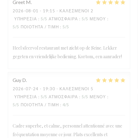
Greet
M
2026-08-01
- 19:15 - ΚΑΛΕΣΜΈΝΟΙ 2
ΥΠΗΡΕΣΊΑ
:
5
/5
ΑΤΜΌΣΦΑΙΡΑ
:
5
/5
ΜΕΝΟΎ
:
5
/5
ΠΟΙΌΤΗΤΑ / ΤΙΜΉ
:
5
/5
Heel sfeervol restaurant met zicht op de Seine. Lekker
gegeten en vriendelijke bediening. Kortom, een aanrader!
Guy
D
2026-07-24
- 19:30 - ΚΑΛΕΣΜΈΝΟΙ 5
ΥΠΗΡΕΣΊΑ
:
5
/5
ΑΤΜΌΣΦΑΙΡΑ
:
5
/5
ΜΕΝΟΎ
:
5
/5
ΠΟΙΌΤΗΤΑ / ΤΙΜΉ
:
4
/5
Cadre superbe, et calme, personnel attentionné avec une
fréquentation moyenne ce jour. Plats excellents et