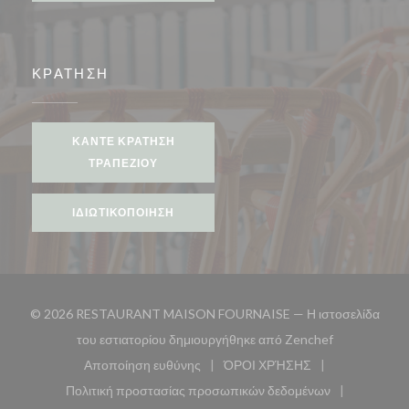
ΚΡΆΤΗΣΗ
ΚΆΝΤΕ ΚΡΆΤΗΣΗ
ΤΡΑΠΕΖΙΟΎ
ΙΔΙΩΤΙΚΟΠΟΊΗΣΗ
© 2026 RESTAURANT MAISON FOURNAISE — Η ιστοσελίδα
((ανοίγει σε 
του εστιατορίου δημιουργήθηκε από
Zenchef
Αποποίηση ευθύνης
ΌΡΟΙ ΧΡΉΣΗΣ
((ανοίγει σε νέο παράθυρο))
((ανοίγει σε νέο παράθυ
Πολιτική προστασίας προσωπικών δεδομένων
((ανοίγει σε νέο παράθυρο))