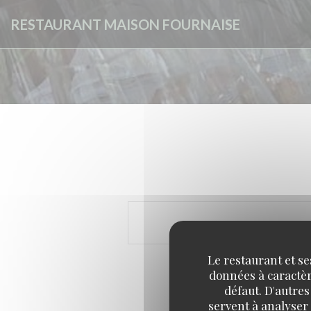
Personnalisation de vos choix en matière de cookies
RESTAURANT MAISON FOURNAISE
Le restaurant et se
données à caractère
défaut. D'autres
servent à analyser 