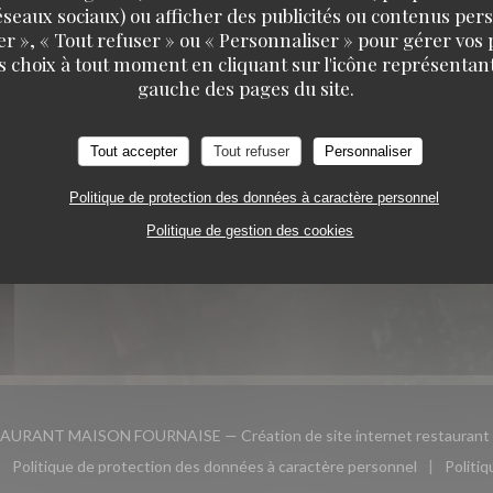
 réseaux sociaux) ou afficher des publicités ou contenus per
er », « Tout refuser » ou « Personnaliser » pour gérer vos
s choix à tout moment en cliquant sur l'icône représentant
RESTAURANT MAISON FOURNAISE
gauche des pages du site.
 SUIVRE
RÉSERVATION
Tout accepter
Tout refuser
Personnaliser
RÉSERVER
Politique de protection des données à caractère personnel
ook ((ouvre une nouvelle fenêtre))
Instagram ((ouvre une nouvelle fenêtre))
Politique de gestion des cookies
PRIVATISER
NEWSLETTER
AURANT MAISON FOURNAISE — Création de site internet restaurant
Politique de protection des données à caractère personnel
Politi
le fenêtre))
ouvre une nouvelle fenêtre))
((ouvre une nouvelle fenêtre))