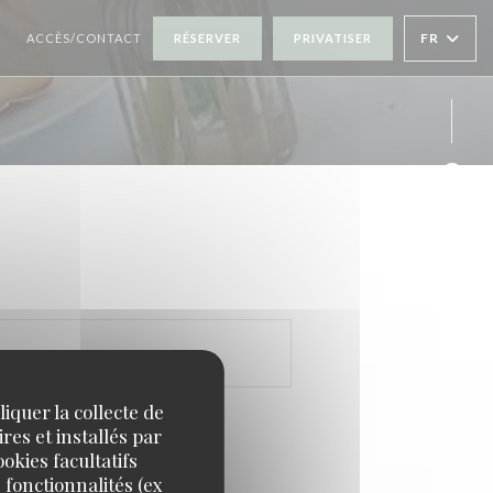
FR
ACCÈS/CONTACT
RÉSERVER
PRIVATISER
((OUVRE UNE NOUVELLE FENÊTRE))
Face
Inst
iquer la collecte de
res et installés par
okies facultatifs
 fonctionnalités (ex