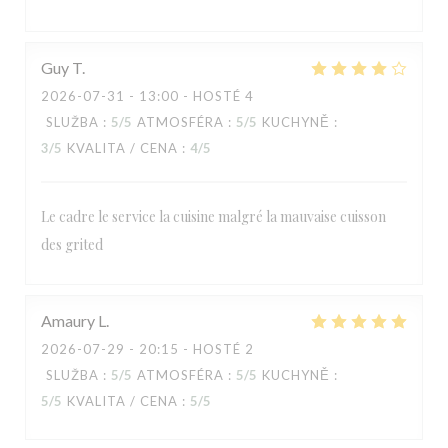
Guy
T
2026-07-31
- 13:00 - HOSTÉ 4
SLUŽBA
:
5
/5
ATMOSFÉRA
:
5
/5
KUCHYNĚ
:
3
/5
KVALITA / CENA
:
4
/5
Le cadre le service la cuisine malgré la mauvaise cuisson
des grited
RESTAURANT MAISON FOURNAISE
Amaury
L
2026-07-29
- 20:15 - HOSTÉ 2
SLUŽBA
:
5
/5
ATMOSFÉRA
:
5
/5
KUCHYNĚ
:
5
/5
KVALITA / CENA
:
5
/5