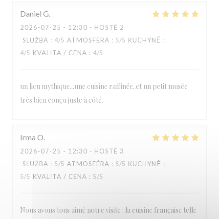
Daniel
G
2026-07-25
- 12:30 - HOSTÉ 2
SLUŽBA
:
4
/5
ATMOSFÉRA
:
5
/5
KUCHYNĚ
:
4
/5
KVALITA / CENA
:
4
/5
un lieu mythique...une cuisine raffinée..et un petit musée
très bien conçu juste à côté.
Irma
O
2026-07-25
- 12:30 - HOSTÉ 3
SLUŽBA
:
5
/5
ATMOSFÉRA
:
5
/5
KUCHYNĚ
:
5
/5
KVALITA / CENA
:
5
/5
Nous avons tous aimé notre visite : la cuisine française telle