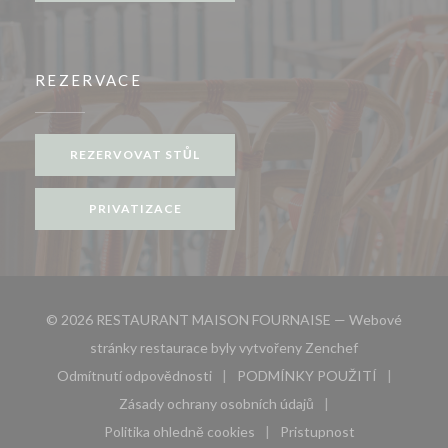
REZERVACE
REZERVOVAT STŮL
PRIVATIZACE
© 2026 RESTAURANT MAISON FOURNAISE — Webové
((otevře se v 
stránky restaurace byly vytvořeny
Zenchef
Odmítnutí odpovědnosti
PODMÍNKY POUŽITÍ
((otevře se v novém okně))
((otevře se v novém 
Zásady ochrany osobních údajů
((otevře se v novém okně))
Politika ohledně cookies
Pristupnost
((otevře se v novém okně))
((otevře se v novém 