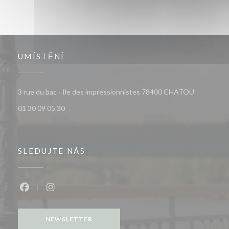
UMÍSTĚNÍ
((otevře s
3 rue du bac - Ile des impressionnistes 78400 CHATOU
01 30 09 05 30
SLEDUJTE NÁS
Facebook ((otevře se v novém okně))
Instagram ((otevře se v novém okně))
NEWSLETTER