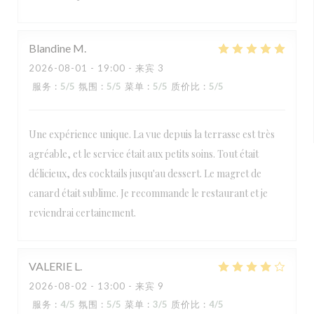
Blandine
M
2026-08-01
- 19:00 - 来宾 3
服务
:
5
/5
氛围
:
5
/5
菜单
:
5
/5
质价比
:
5
/5
Une expérience unique. La vue depuis la terrasse est très
agréable, et le service était aux petits soins. Tout était
délicieux, des cocktails jusqu'au dessert. Le magret de
canard était sublime. Je recommande le restaurant et je
reviendrai certainement.
VALERIE
L
2026-08-02
- 13:00 - 来宾 9
服务
:
4
/5
氛围
:
5
/5
菜单
:
3
/5
质价比
:
4
/5