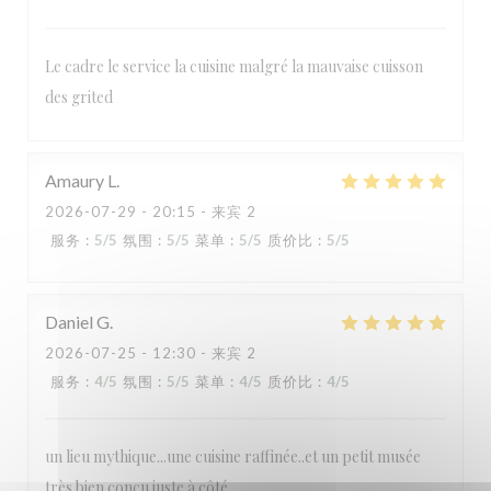
Le cadre le service la cuisine malgré la mauvaise cuisson
des grited
RESTAURANT MAISON FOURNAISE
Amaury
L
2026-07-29
- 20:15 - 来宾 2
服务
:
5
/5
氛围
:
5
/5
菜单
:
5
/5
质价比
:
5
/5
Daniel
G
2026-07-25
- 12:30 - 来宾 2
服务
:
4
/5
氛围
:
5
/5
菜单
:
4
/5
质价比
:
4
/5
un lieu mythique...une cuisine raffinée..et un petit musée
très bien conçu juste à côté.