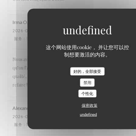
Irma
O
2026-07-25
- 12:30 - 来宾 3
服务
:
5
/5
氛围
:
5
/5
菜单
:
5
/5
质价比
:
5
/5
这个网站使用cookie， 并让您可以控
制想要激活的内容。
Nous avons tous aimé notre visite : la cuisine française telle
qu’on l’aime avec des produits de saison, un service de
好的，全部接受
qualité, une équipe attentionnée, un cadre magnifique. A
禁用
refaire !!!
个性化
保密政策
Alexandre
L
undefined
2026-07-23
- 19:00 - 来宾 3
服务
:
5
/5
氛围
:
5
/5
菜单
:
5
/5
质价比
:
5
/5