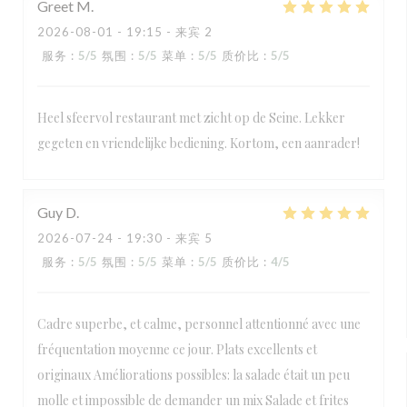
Greet
M
2026-08-01
- 19:15 - 来宾 2
服务
:
5
/5
氛围
:
5
/5
菜单
:
5
/5
质价比
:
5
/5
Heel sfeervol restaurant met zicht op de Seine. Lekker
gegeten en vriendelijke bediening. Kortom, een aanrader!
Guy
D
2026-07-24
- 19:30 - 来宾 5
服务
:
5
/5
氛围
:
5
/5
菜单
:
5
/5
质价比
:
4
/5
Cadre superbe, et calme, personnel attentionné avec une
fréquentation moyenne ce jour. Plats excellents et
originaux Améliorations possibles: la salade était un peu
molle et impossible de demander un mix Salade et frites