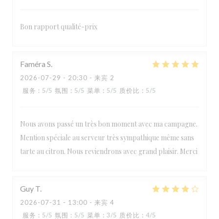
Bon rapport qualité-prix
Faméra
S
2026-07-29
- 20:30 - 来宾 2
服务
:
5
/5
氛围
:
5
/5
菜单
:
5
/5
质价比
:
5
/5
Nous avons passé un très bon moment avec ma campagne.
Mention spéciale au serveur très sympathique même sans
tarte au citron. Nous reviendrons avec grand plaisir. Merci
Guy
T
2026-07-31
- 13:00 - 来宾 4
服务
:
5
/5
氛围
:
5
/5
菜单
:
3
/5
质价比
:
4
/5