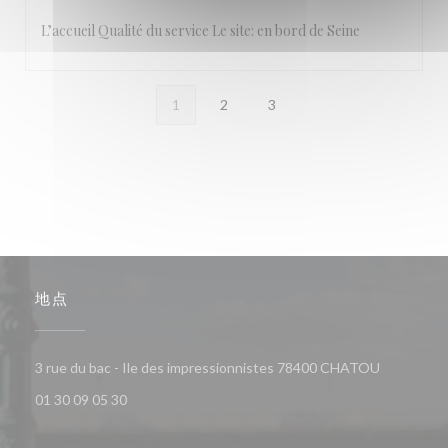
L’accueil Qualité du service Le site: en bord de Seine
1
2
3
地点
((在新窗口
3 rue du bac - Ile des impressionnistes 78400 CHATOU
01 30 09 05 30