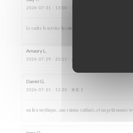
2026-07-31
- 13:00 - 来宾 4
Le cadre le service la cuisine malgré la mauvaise cuisson d
Amaury
L
2026-07-29
- 20:15 - 来宾 2
Daniel
G
2026-07-25
- 12:30 - 来宾 2
un lieu mythique...une cuisine raffinée..et un petit musée tr
Irma
O