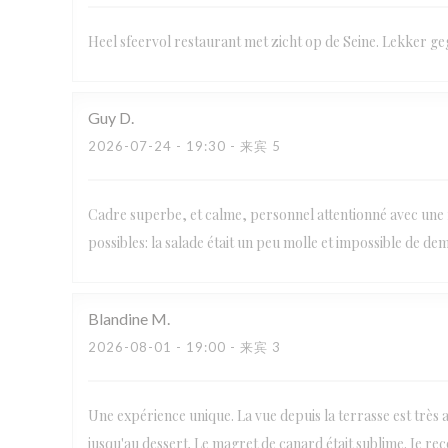
Heel sfeervol restaurant met zicht op de Seine. Lekker ge
Guy
D
2026-07-24
- 19:30 - 来宾 5
Cadre superbe, et calme, personnel attentionné avec une f
possibles: la salade était un peu molle et impossible de de
Blandine
M
2026-08-01
- 19:00 - 来宾 3
Une expérience unique. La vue depuis la terrasse est très agr
jusqu'au dessert. Le magret de canard était sublime. Je re