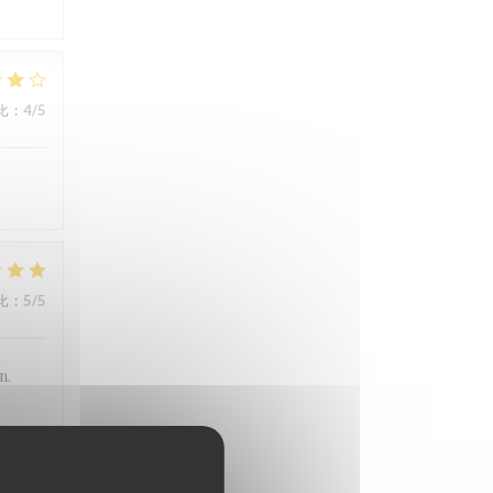
比
:
4
/5
比
:
5
/5
n.