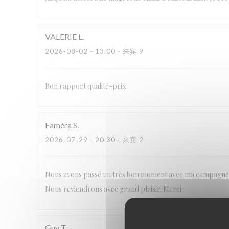
VALERIE
L
2026-08-02
- 13:00 - 来宾 9
Bon rapport qualité-prix
Faméra
S
2026-07-29
- 20:30 - 来宾 2
Nous avons passé un très bon moment avec ma campagne. M
Nous reviendrons avec grand plaisir. Merci
Guy
T