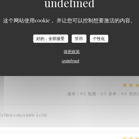
服务
:
5
/5
氛围
:
5
/5
菜单
:
3
/5
质价
这个网站使用cookie， 并让您可以控制想要激活的内容。
RESTAURANT MAISON FOURNAISE
es grited
好的，全部接受
禁用
个性化
保密政策
undefined
服务
:
5
/5
氛围
:
5
/5
菜单
:
5
/5
质价
服务
:
4
/5
氛围
:
5
/5
菜单
:
4
/5
质价
ès bien conçu juste à côté.