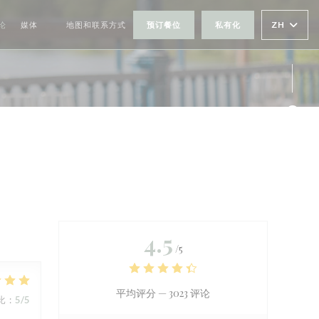
ZH
论
媒体
地图和联系方式
预订餐位
私有化
((在新窗口中打开))
Fac
Ins
4.5
/5
平均评分 —
3023 评论
比
:
5
/5