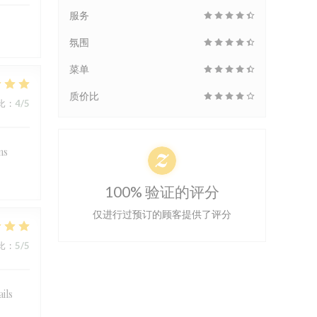
服务
氛围
菜单
质价比
比
:
4
/5
ns
100% 验证的评分
仅进行过预订的顾客提供了评分
比
:
5
/5
ails