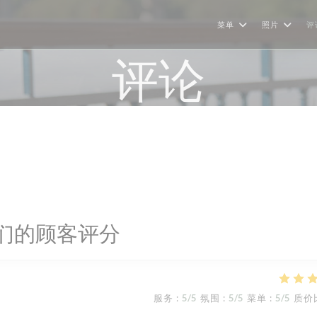
菜单
照片
评
评论
们的顾客评分
服务
:
5
/5
氛围
:
5
/5
菜单
:
5
/5
质价