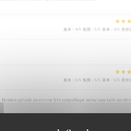
服务
:
4
/5
氛围
:
5
/5
菜单
:
3
/5
质价
服务
:
5
/5
氛围
:
5
/5
菜单
:
5
/5
质价
ention spéciale au serveur très sympathique même sans tarte au citro