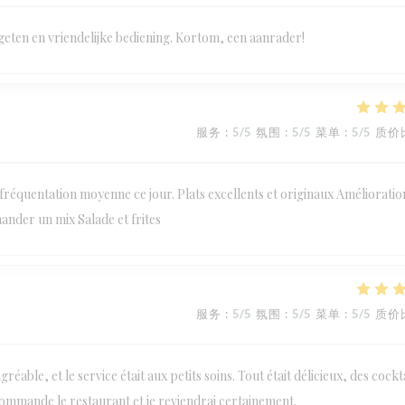
geten en vriendelijke bediening. Kortom, een aanrader!
服务
:
5
/5
氛围
:
5
/5
菜单
:
5
/5
质价
réquentation moyenne ce jour. Plats excellents et originaux Amélioratio
mander un mix Salade et frites
服务
:
5
/5
氛围
:
5
/5
菜单
:
5
/5
质价
éable, et le service était aux petits soins. Tout était délicieux, des cockt
commande le restaurant et je reviendrai certainement.