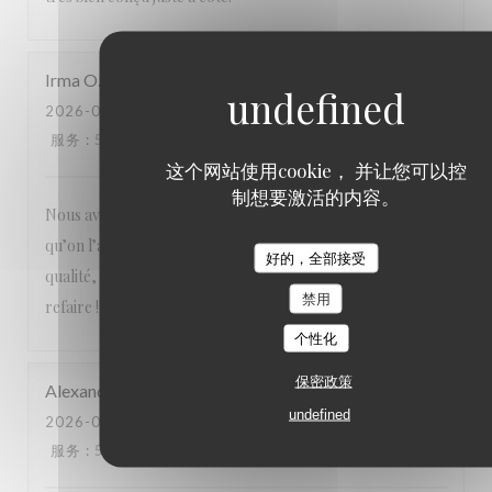
Irma
O
2026-07-25
- 12:30 - 来宾 3
服务
:
5
/5
氛围
:
5
/5
菜单
:
5
/5
质价比
:
5
/5
这个网站使用cookie， 并让您可以控
制想要激活的内容。
Nous avons tous aimé notre visite : la cuisine française telle
qu’on l’aime avec des produits de saison, un service de
好的，全部接受
qualité, une équipe attentionnée, un cadre magnifique. A
禁用
refaire !!!
个性化
保密政策
Alexandre
L
undefined
2026-07-23
- 19:00 - 来宾 3
服务
:
5
/5
氛围
:
5
/5
菜单
:
5
/5
质价比
:
5
/5