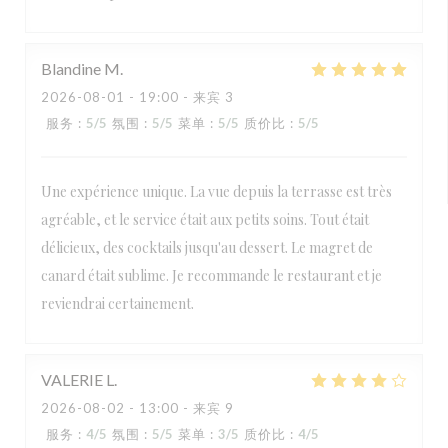
Blandine
M
2026-08-01
- 19:00 - 来宾 3
服务
:
5
/5
氛围
:
5
/5
菜单
:
5
/5
质价比
:
5
/5
Une expérience unique. La vue depuis la terrasse est très
agréable, et le service était aux petits soins. Tout était
délicieux, des cocktails jusqu'au dessert. Le magret de
canard était sublime. Je recommande le restaurant et je
reviendrai certainement.
VALERIE
L
2026-08-02
- 13:00 - 来宾 9
服务
:
4
/5
氛围
:
5
/5
菜单
:
3
/5
质价比
:
4
/5