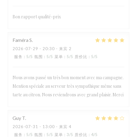
Bon rapport qualité-prix
Faméra
S
2026-07-29
- 20:30 - 来宾 2
服务
:
5
/5
氛围
:
5
/5
菜单
:
5
/5
质价比
:
5
/5
Nous avons passé un très bon moment avec ma campagne.
Mention spéciale au serveur très sympathique même sans
tarte au citron. Nous reviendrons avec grand plaisir. Merci
Guy
T
2026-07-31
- 13:00 - 来宾 4
服务
:
5
/5
氛围
:
5
/5
菜单
:
3
/5
质价比
:
4
/5