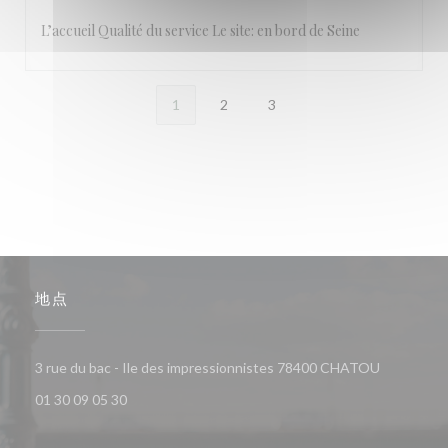
L’accueil Qualité du service Le site: en bord de Seine
1
2
3
地点
((在新窗口
3 rue du bac - Ile des impressionnistes 78400 CHATOU
01 30 09 05 30