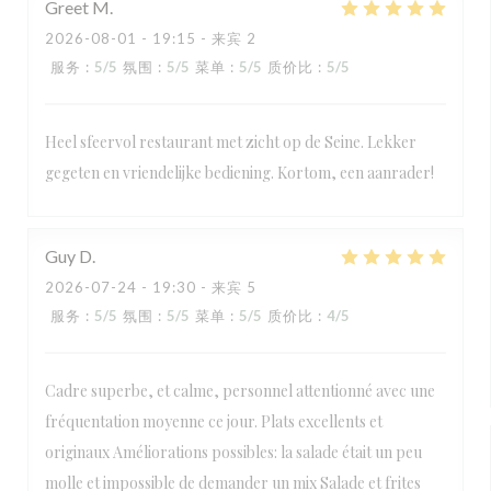
Greet
M
2026-08-01
- 19:15 - 来宾 2
服务
:
5
/5
氛围
:
5
/5
菜单
:
5
/5
质价比
:
5
/5
Heel sfeervol restaurant met zicht op de Seine. Lekker
gegeten en vriendelijke bediening. Kortom, een aanrader!
Guy
D
2026-07-24
- 19:30 - 来宾 5
服务
:
5
/5
氛围
:
5
/5
菜单
:
5
/5
质价比
:
4
/5
Cadre superbe, et calme, personnel attentionné avec une
fréquentation moyenne ce jour. Plats excellents et
originaux Améliorations possibles: la salade était un peu
molle et impossible de demander un mix Salade et frites