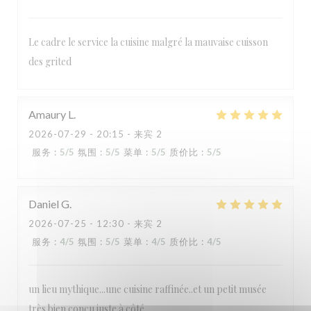
Le cadre le service la cuisine malgré la mauvaise cuisson
des grited
RESTAURANT MAISON FOURNAISE
Amaury
L
2026-07-29
- 20:15 - 来宾 2
服务
:
5
/5
氛围
:
5
/5
菜单
:
5
/5
质价比
:
5
/5
Daniel
G
2026-07-25
- 12:30 - 来宾 2
服务
:
4
/5
氛围
:
5
/5
菜单
:
4
/5
质价比
:
4
/5
un lieu mythique...une cuisine raffinée..et un petit musée
très bien conçu juste à côté.