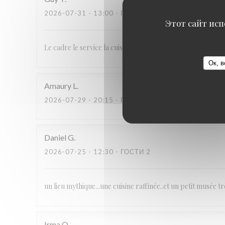
2026-07-31
- 13:00 - ГОСТИ 4
Этот сайт исп
Le cadre le service la cuisine malgré la mauvaise cuisson d
Ок, в
Amaury
L
2026-07-29
- 20:15 - ГОСТИ 2
Daniel
G
2026-07-25
- 12:30 - ГОСТИ 2
un lieu mythique...une cuisine raffinée..et un petit musée tr
Irma
O