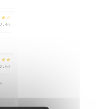
ВО
:
4
/5
ВО
:
5
/5
n.