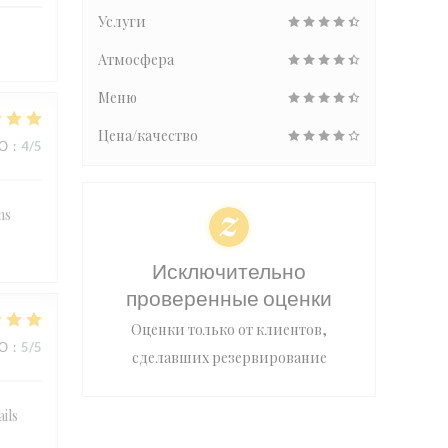
Услуги
Атмосфера
Меню
Цена/качество
ВО
:
4
/5
ns
Исключительно
проверенные оценки
Оценки только от клиентов,
ВО
:
5
/5
сделавших резервирование
ails