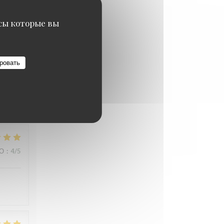
ВО
:
4
/5
исы которые вы
ровать
ВО
:
5
/5
ВО
:
4
/5