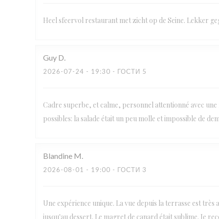
Heel sfeervol restaurant met zicht op de Seine. Lekker ge
Guy
D
2026-07-24
- 19:30 - ГОСТИ 5
Cadre superbe, et calme, personnel attentionné avec une f
possibles: la salade était un peu molle et impossible de de
Blandine
M
2026-08-01
- 19:00 - ГОСТИ 3
Une expérience unique. La vue depuis la terrasse est très agr
jusqu'au dessert. Le magret de canard était sublime. Je re