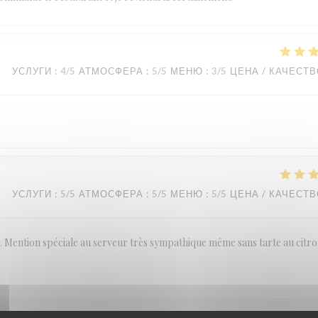
УСЛУГИ
:
4
/5
АТМОСФЕРА
:
5
/5
МЕНЮ
:
3
/5
ЦЕНА / КАЧЕСТ
УСЛУГИ
:
5
/5
АТМОСФЕРА
:
5
/5
МЕНЮ
:
5
/5
ЦЕНА / КАЧЕСТ
ention spéciale au serveur très sympathique même sans tarte au citro