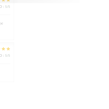
ВО
:
5
/5
ipe
ВО
:
5
/5