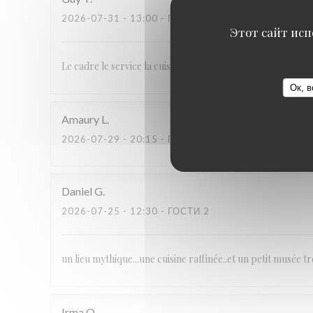
2026-07-31
- 13:00 - ГОСТИ 4
Этот сайт исп
Le cadre le service la cuisine malgré la mauvaise cuisson d
Ок, в
Amaury
L
2026-07-29
- 20:15 - ГОСТИ 2
Daniel
G
2026-07-25
- 12:30 - ГОСТИ 2
un lieu mythique...une cuisine raffinée..et un petit musée tr
Irma
O