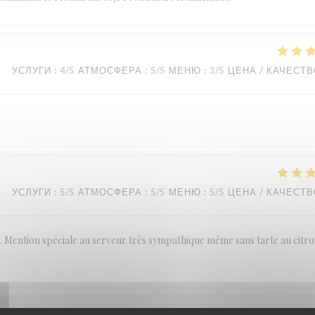
УСЛУГИ
:
4
/5
АТМОСФЕРА
:
5
/5
МЕНЮ
:
3
/5
ЦЕНА / КАЧЕСТ
УСЛУГИ
:
5
/5
АТМОСФЕРА
:
5
/5
МЕНЮ
:
5
/5
ЦЕНА / КАЧЕСТ
ention spéciale au serveur très sympathique même sans tarte au citro