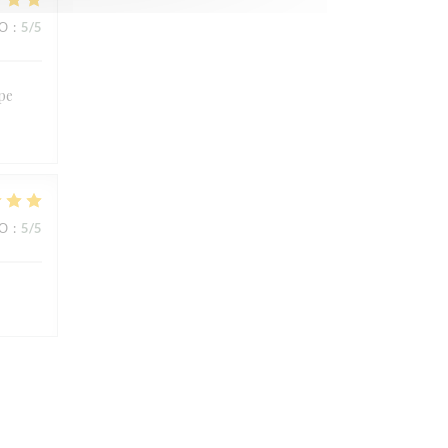
ВО
:
5
/5
ipe
ВО
:
5
/5