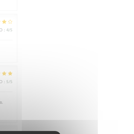
ВО
:
4
/5
ВО
:
5
/5
n.