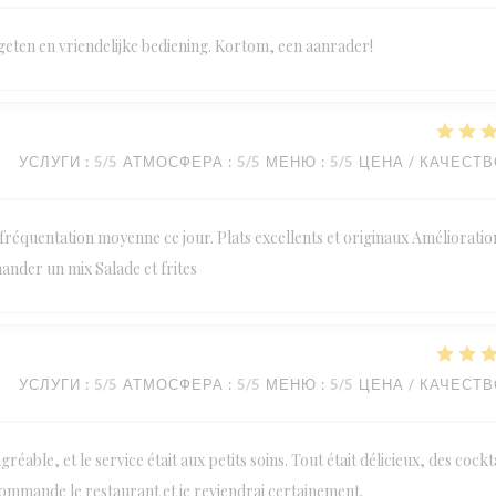
geten en vriendelijke bediening. Kortom, een aanrader!
УСЛУГИ
:
5
/5
АТМОСФЕРА
:
5
/5
МЕНЮ
:
5
/5
ЦЕНА / КАЧЕСТ
réquentation moyenne ce jour. Plats excellents et originaux Amélioratio
mander un mix Salade et frites
УСЛУГИ
:
5
/5
АТМОСФЕРА
:
5
/5
МЕНЮ
:
5
/5
ЦЕНА / КАЧЕСТ
éable, et le service était aux petits soins. Tout était délicieux, des cockt
commande le restaurant et je reviendrai certainement.