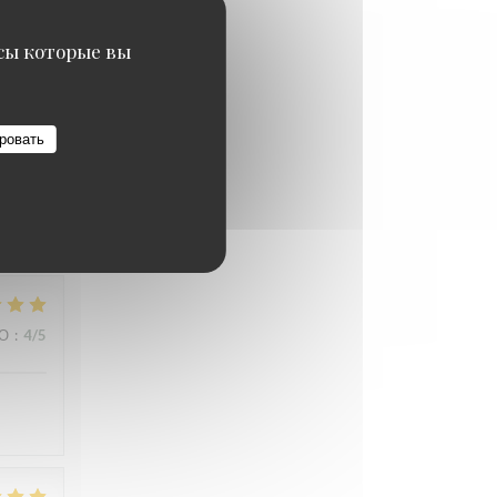
ВО
:
4
/5
исы которые вы
ровать
ВО
:
5
/5
ВО
:
4
/5