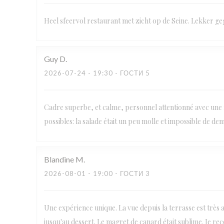
Heel sfeervol restaurant met zicht op de Seine. Lekker ge
Guy
D
2026-07-24
- 19:30 - ГОСТИ 5
Cadre superbe, et calme, personnel attentionné avec une f
possibles: la salade était un peu molle et impossible de de
Blandine
M
2026-08-01
- 19:00 - ГОСТИ 3
Une expérience unique. La vue depuis la terrasse est très agr
jusqu'au dessert. Le magret de canard était sublime. Je re