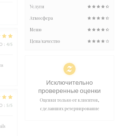
Услуги
Атмосфера
Меню
Цена/качество
ВО
:
4
/5
ns
Исключительно
проверенные оценки
Оценки только от клиентов,
ВО
:
5
/5
сделавших резервирование
ails