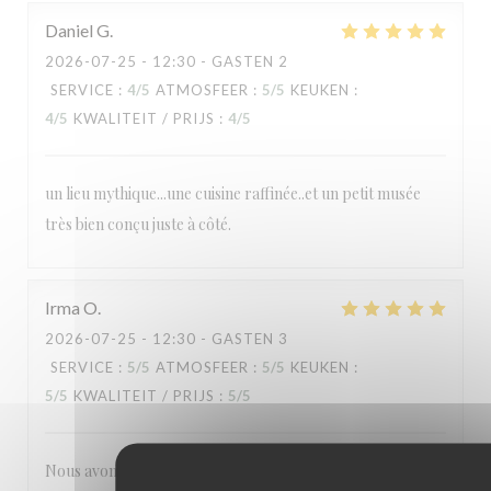
Daniel
G
2026-07-25
- 12:30 - GASTEN 2
SERVICE
:
4
/5
ATMOSFEER
:
5
/5
KEUKEN
:
4
/5
KWALITEIT / PRIJS
:
4
/5
un lieu mythique...une cuisine raffinée..et un petit musée
très bien conçu juste à côté.
Irma
O
2026-07-25
- 12:30 - GASTEN 3
SERVICE
:
5
/5
ATMOSFEER
:
5
/5
KEUKEN
:
5
/5
KWALITEIT / PRIJS
:
5
/5
Nous avons tous aimé notre visite : la cuisine française telle