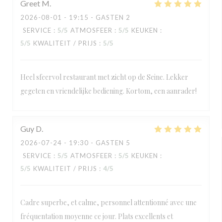
Greet
M
2026-08-01
- 19:15 - GASTEN 2
SERVICE
:
5
/5
ATMOSFEER
:
5
/5
KEUKEN
:
5
/5
KWALITEIT / PRIJS
:
5
/5
Heel sfeervol restaurant met zicht op de Seine. Lekker
gegeten en vriendelijke bediening. Kortom, een aanrader!
Guy
D
2026-07-24
- 19:30 - GASTEN 5
SERVICE
:
5
/5
ATMOSFEER
:
5
/5
KEUKEN
:
5
/5
KWALITEIT / PRIJS
:
4
/5
Cadre superbe, et calme, personnel attentionné avec une
fréquentation moyenne ce jour. Plats excellents et