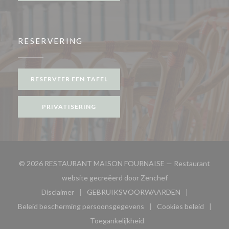
RESERVERING
RESERVEER EEN TAFEL
PRIVATISERING
© 2026 RESTAURANT MAISON FOURNAISE — Restaurant
((opent in een nieu
website gecreëerd door
Zenchef
Disclaimer
GEBRUIKSVOORWAARDEN
((opent in een nieuw venster))
((opent in een nieuw venster
Beleid bescherming persoonsgegevens
Cookies beleid
((opent in een nieuw venster))
((opent in ee
Toegankelijkheid
((opent in een nieuw venster))