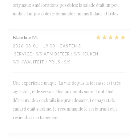
originaux Améliorations possibles: la salade était un peu
molle et impossible de demander un mix Salade et frites
Blandine
M
2026-08-01
- 19:00 - GASTEN 3
SERVICE
:
5
/5
ATMOSFEER
:
5
/5
KEUKEN
:
5
/5
KWALITEIT / PRIJS
:
5
/5
Une expérience unique. La vue depuis la terrasse est très
agréable, et le service était aux petits soins. Tout était
délicieux, des cocktails jusqu'au dessert. Le magret de
canard était sublime. Je recommande le restaurant et je
reviendrai certainement.