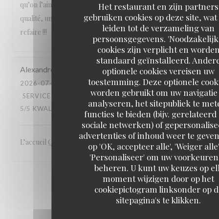
qu’on l’aime avec des produits de saison, un service de
Het restaurant en zijn partners
gebruiken cookies op deze site, wat
qualité, une équipe attentionnée, un cadre magnifique. A
leiden tot de verzameling van
refaire !!!
persoonsgegevens. 'Noodzakelijk
cookies zijn verplicht en worde
standaard geïnstalleerd. Ander
Alexandre
L
optionele cookies vereisen uw
toestemming. Deze optionele cook
2026-07-23
- 19:00 - GASTEN 3
worden gebruikt om uw navigatie 
SERVICE
:
5
/5
ATMOSFEER
:
5
/5
KEUKEN
:
analyseren, het sitepubliek te met
5
/5
KWALITEIT / PRIJS
:
5
/5
functies te bieden (bijv. gerelateerd
sociale netwerken) of gepersonalis
advertenties of inhoud weer te geven
L’accueil Qualité du service Le site: en bord de Seine
op 'OK, accepteer alle', 'Weiger alle'
'Personaliseer' om uw voorkeuren
beheren. U kunt uw keuzes op el
moment wijzigen door op het
1
2
3
cookiepictogram linksonder op d
sitepagina's te klikken.