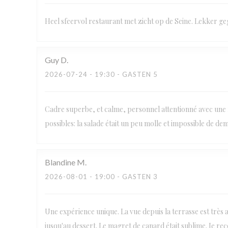
Heel sfeervol restaurant met zicht op de Seine. Lekker ge
Guy
D
2026-07-24
- 19:30 - GASTEN 5
Cadre superbe, et calme, personnel attentionné avec une f
possibles: la salade était un peu molle et impossible de de
Blandine
M
2026-08-01
- 19:00 - GASTEN 3
Une expérience unique. La vue depuis la terrasse est très agr
jusqu'au dessert. Le magret de canard était sublime. Je re