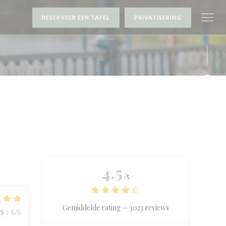
RESERVEER EEN TAFEL
PRIVATISERING
Face
Inst
4.5
/5
Gemiddelde rating —
3023 reviews
JS
:
5
/5