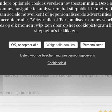
Andere optionele cookies vereisen uw toestemming. Deze o
SERVICE
:
5
/5
ATMOSFEER
:
5
/5
KEUKEN
:
3
/5
KWALITEIT / PRI
om uw navigatie te analyseren, het sitepubliek te meten, f
d aan sociale netwerken) of gepersonaliseerde advertenties
 accepteer alle', 'Weiger alle' of 'Personaliseer' om uw vo
es grited
es op elk moment wijzigen door op het cookiepictogram l
RESTAURANT MAISON FOURNAISE
sitepagina's te klikken.
OK, accepteer alle
Weiger alle cookies
Personaliseer
SERVICE
:
5
/5
ATMOSFEER
:
5
/5
KEUKEN
:
5
/5
KWALITEIT / PRI
Beleid voor de bescherming van persoonsgegevens
Cookiebeleid
SERVICE
:
4
/5
ATMOSFEER
:
5
/5
KEUKEN
:
4
/5
KWALITEIT / PRI
ès bien conçu juste à côté.