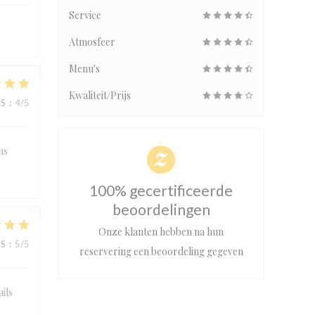
Service
Atmosfeer
Menu's
Kwaliteit/Prijs
JS
:
4
/5
ns
100% gecertificeerde
beoordelingen
Onze klanten hebben na hun
JS
:
5
/5
reservering een beoordeling gegeven
ails