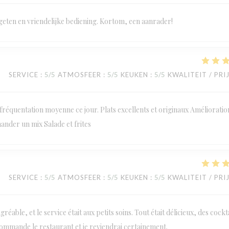
geten en vriendelijke bediening. Kortom, een aanrader!
SERVICE
:
5
/5
ATMOSFEER
:
5
/5
KEUKEN
:
5
/5
KWALITEIT / PRI
réquentation moyenne ce jour. Plats excellents et originaux Amélioratio
mander un mix Salade et frites
SERVICE
:
5
/5
ATMOSFEER
:
5
/5
KEUKEN
:
5
/5
KWALITEIT / PRI
éable, et le service était aux petits soins. Tout était délicieux, des cockt
commande le restaurant et je reviendrai certainement.