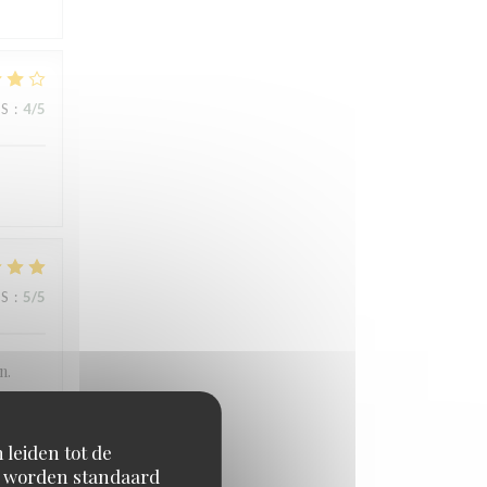
JS
:
4
/5
JS
:
5
/5
n.
 leiden tot de
en worden standaard