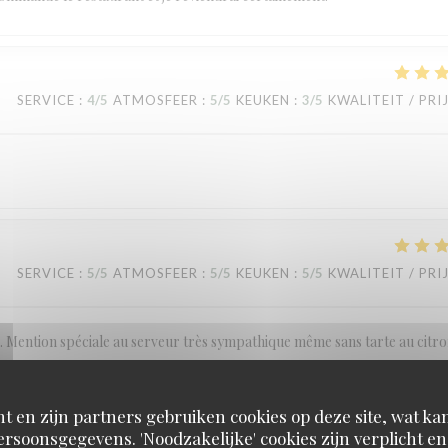
SERVICE
:
4
/5
ATMOSFEER
:
5
/5
KEUKEN
:
3
/5
KWALITEIT / PRI
SERVICE
:
5
/5
ATMOSFEER
:
5
/5
KEUKEN
:
5
/5
KWALITEIT / PRI
ention spéciale au serveur très sympathique même sans tarte au citro
t en zijn partners gebruiken cookies op deze site, wat kan
rsoonsgegevens. 'Noodzakelijke' cookies zijn verplicht 