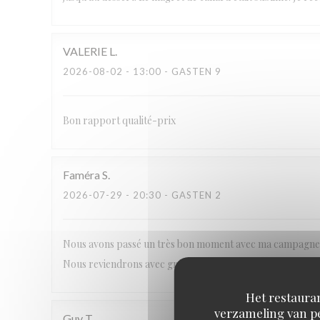
VALERIE
L
2026-08-02
- 13:00 - GASTEN 9
Bon rapport qualité-prix
Faméra
S
2026-07-29
- 20:30 - GASTEN 2
Nous avons passé un très bon moment avec ma campagne. M
Nous reviendrons avec grand plaisir. Merci
Het restauran
verzameling van pe
Guy
T