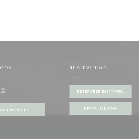
 ONS
RESERVERING
RESERVEER EEN TAFEL
ook ((opent in een nieuw venster))
Instagram ((opent in een nieuw venster))
PRIVATISERING
NIEUWSBRIEF