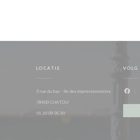
LOCATIE
VOLG
3 rue du bac - Ile des impressionnistes
Faceb
((opent in een nieuw venster))
78400 CHATOU
01 30 09 05 30