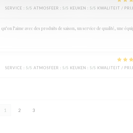
SERVICE
:
5
/5
ATMOSFEER
:
5
/5
KEUKEN
:
5
/5
KWALITEIT / PRI
le qu’on l’aime avec des produits de saison, un service de qualité, une équ
SERVICE
:
5
/5
ATMOSFEER
:
5
/5
KEUKEN
:
5
/5
KWALITEIT / PRI
1
2
3