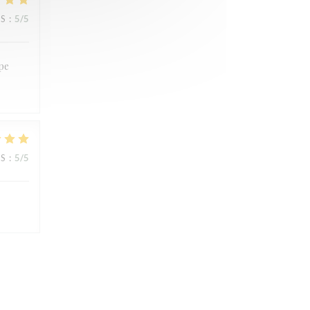
JS
:
5
/5
ipe
JS
:
5
/5