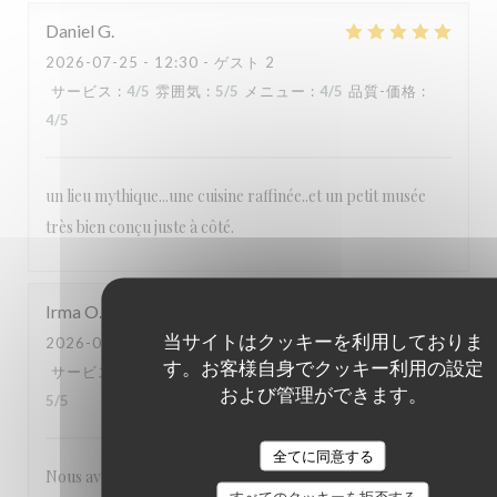
Daniel
G
2026-07-25
- 12:30 - ゲスト 2
サービス
:
4
/5
雰囲気
:
5
/5
メニュー
:
4
/5
品質-価格
:
4
/5
un lieu mythique...une cuisine raffinée..et un petit musée
très bien conçu juste à côté.
Irma
O
当サイトはクッキーを利用しておりま
2026-07-25
- 12:30 - ゲスト 3
す。お客様自身でクッキー利用の設定
サービス
:
5
/5
雰囲気
:
5
/5
メニュー
:
5
/5
品質-価格
:
および管理ができます。
5
/5
全てに同意する
Nous avons tous aimé notre visite : la cuisine française telle