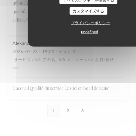
すべてのクッキーを拒否する
qu’on l’aime avec des produits de saison, un service de
qualité, une équipe attentionnée, un cadre magnifique. A
カスタマイズする
refaire !!!
プライバシーポリシー
undefined
Alexandre
L
2026-07-23
- 19:00 - ゲスト 3
サービス
:
5
/5
雰囲気
:
5
/5
メニュー
:
5
/5
品質-価格
:
5
/5
L’accueil Qualité du service Le site: en bord de Seine
1
2
3