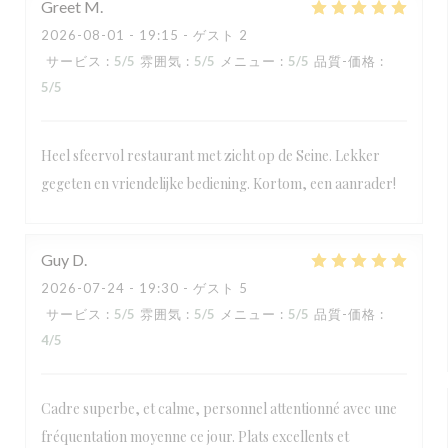
Greet
M
2026-08-01
- 19:15 - ゲスト 2
サービス
:
5
/5
雰囲気
:
5
/5
メニュー
:
5
/5
品質-価格
:
5
/5
Heel sfeervol restaurant met zicht op de Seine. Lekker
gegeten en vriendelijke bediening. Kortom, een aanrader!
Guy
D
2026-07-24
- 19:30 - ゲスト 5
サービス
:
5
/5
雰囲気
:
5
/5
メニュー
:
5
/5
品質-価格
:
4
/5
Cadre superbe, et calme, personnel attentionné avec une
fréquentation moyenne ce jour. Plats excellents et