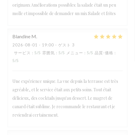
originaux Améliorations possibles: la salade était un peu
molle et impossible de demander un mix Salade et frites
Blandine
M
2026-08-01
- 19:00 - ゲスト 3
サービス
:
5
/5
雰囲気
:
5
/5
メニュー
:
5
/5
品質-価格
:
5
/5
Une expérience unique. La vue depuis la terrasse est très
agréable, et le service était aux petits soins. Tout était
délicieux, des cocktails jusqu'au dessert. Le magret de
canard était sublime. Je recommande le restaurant et je
reviendrai certainement.