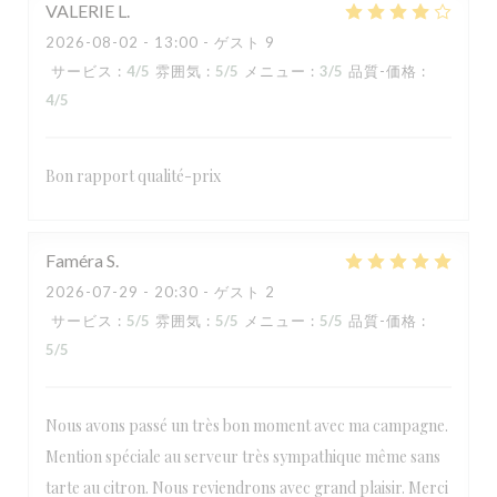
VALERIE
L
2026-08-02
- 13:00 - ゲスト 9
サービス
:
4
/5
雰囲気
:
5
/5
メニュー
:
3
/5
品質-価格
:
4
/5
Bon rapport qualité-prix
Faméra
S
2026-07-29
- 20:30 - ゲスト 2
サービス
:
5
/5
雰囲気
:
5
/5
メニュー
:
5
/5
品質-価格
:
5
/5
Nous avons passé un très bon moment avec ma campagne.
Mention spéciale au serveur très sympathique même sans
tarte au citron. Nous reviendrons avec grand plaisir. Merci