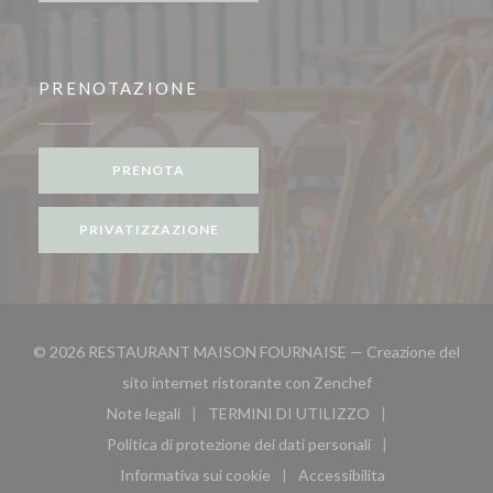
PRENOTAZIONE
PRENOTA
PRIVATIZZAZIONE
© 2026 RESTAURANT MAISON FOURNAISE — Creazione del
((apre una nuova f
sito internet ristorante con
Zenchef
Note legali
TERMINI DI UTILIZZO
((apre una nuova finestra))
((apre una nuova finestra))
Politica di protezione dei dati personali
((apre una nuova finestra))
Informativa sui cookie
Accessibilita
((apre una nuova finestra))
((apre una nuova finest