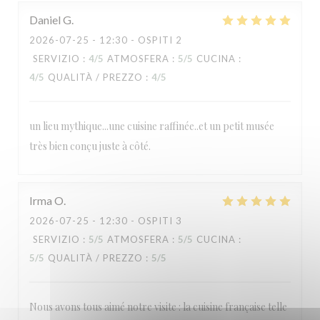
Daniel
G
2026-07-25
- 12:30 - OSPITI 2
SERVIZIO
:
4
/5
ATMOSFERA
:
5
/5
CUCINA
:
4
/5
QUALITÀ / PREZZO
:
4
/5
un lieu mythique...une cuisine raffinée..et un petit musée
très bien conçu juste à côté.
Irma
O
2026-07-25
- 12:30 - OSPITI 3
SERVIZIO
:
5
/5
ATMOSFERA
:
5
/5
CUCINA
:
5
/5
QUALITÀ / PREZZO
:
5
/5
Nous avons tous aimé notre visite : la cuisine française telle