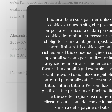
qu’on l’aime avec des produits de saison, un service de
qualité, une équipe attentionnée, un cadre magnifique. A
refaire !!!
Il ristorante e i suoi partner utiliz
cookies su questo sito, che poss
comportare la raccolta di dati person
cookies denominati «necessari» s
Alexandre
L
obbligatori e installati per imposta
2026-07-23
- 19:00 - OSPITI 3
predefinita. Altri cookies opziona
SERVIZIO
:
5
/5
ATMOSFERA
:
5
/5
CUCINA
:
richiedono il tuo consenso. Questi c
5
/5
QUALITÀ / PREZZO
:
5
/5
opzionali servono per analizzare la
navigazione, misurare l'audience del
fornire funzionalità (ad esempio, leg
L’accueil Qualité du service Le site: en bord de Seine
social network) o visualizzare pubbli
contenuti personalizzati. Clicca su 'A
tutto', 'Rifiuta tutto' o 'Personalizza
gestire le tue preferenze. Puoi modi
1
2
3
le tue scelte in qualsiasi momen
cliccando sull'icona del cookie in ba
sinistra delle pagine del sito.