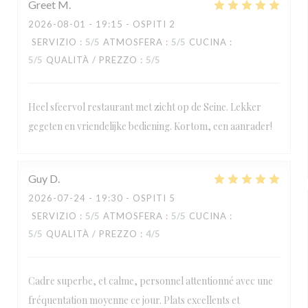
Greet
M
2026-08-01
- 19:15 - OSPITI 2
SERVIZIO
:
5
/5
ATMOSFERA
:
5
/5
CUCINA
:
5
/5
QUALITÀ / PREZZO
:
5
/5
Heel sfeervol restaurant met zicht op de Seine. Lekker
gegeten en vriendelijke bediening. Kortom, een aanrader!
Guy
D
2026-07-24
- 19:30 - OSPITI 5
SERVIZIO
:
5
/5
ATMOSFERA
:
5
/5
CUCINA
:
5
/5
QUALITÀ / PREZZO
:
4
/5
Cadre superbe, et calme, personnel attentionné avec une
fréquentation moyenne ce jour. Plats excellents et