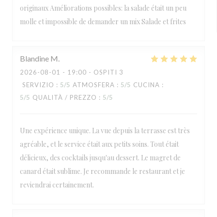
originaux Améliorations possibles: la salade était un peu
molle et impossible de demander un mix Salade et frites
Blandine
M
2026-08-01
- 19:00 - OSPITI 3
SERVIZIO
:
5
/5
ATMOSFERA
:
5
/5
CUCINA
:
5
/5
QUALITÀ / PREZZO
:
5
/5
Une expérience unique. La vue depuis la terrasse est très
agréable, et le service était aux petits soins. Tout était
délicieux, des cocktails jusqu'au dessert. Le magret de
canard était sublime. Je recommande le restaurant et je
reviendrai certainement.