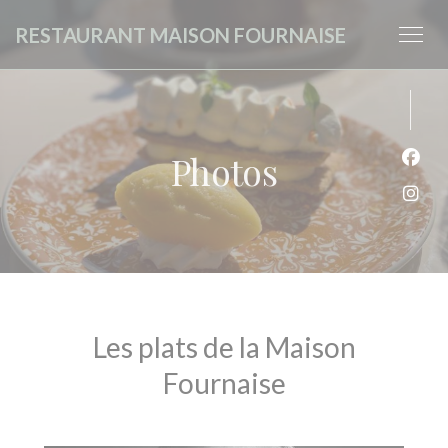
Personnalisation de vos choix en matière de cookies
RESTAURANT MAISON FOURNAISE
Photos
Face
Inst
Les plats de la Maison
Fournaise