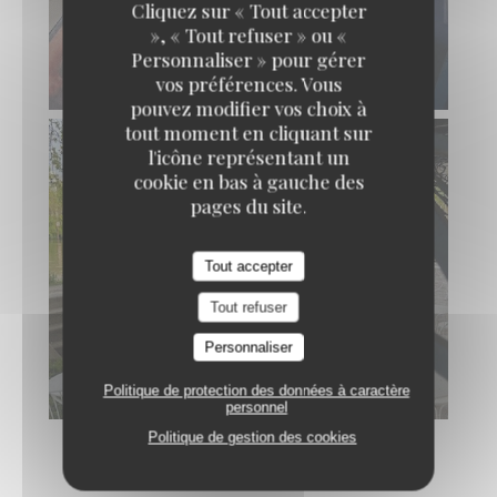
RESTAURANT MAISON FOURNAISE
Cliquez sur « Tout accepter
», « Tout refuser » ou «
Personnaliser » pour gérer
vos préférences. Vous
pouvez modifier vos choix à
tout moment en cliquant sur
l'icône représentant un
cookie en bas à gauche des
pages du site.
Tout accepter
Tout refuser
Personnaliser
Politique de protection des données à caractère
personnel
Politique de gestion des cookies