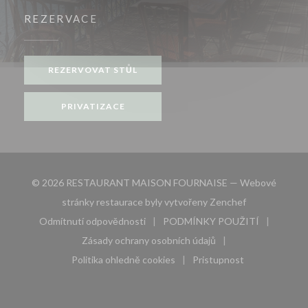
REZERVACE
REZERVOVAT STŮL
PRIVATIZACE
© 2026 RESTAURANT MAISON FOURNAISE — Webové
((otevře se v 
stránky restaurace byly vytvořeny
Zenchef
Odmítnutí odpovědnosti
PODMÍNKY POUŽITÍ
((otevře se v novém okně))
((otevře se v novém 
Zásady ochrany osobních údajů
((otevře se v novém okně))
Politika ohledně cookies
Pristupnost
((otevře se v novém okně))
((otevře se v novém 