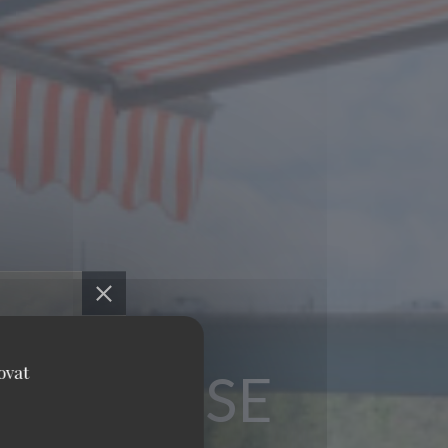
ovat
OURNAISE