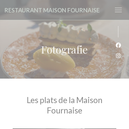
Panel pro správu cookies
RESTAURANT MAISON FOURNAISE
Fotografie
Face
Inst
Les plats de la Maison
Fournaise