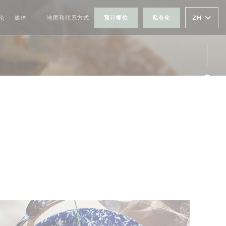
ZH
论
媒体
地图和联系方式
预订餐位
私有化
((在新窗口中打开))
Fac
Ins