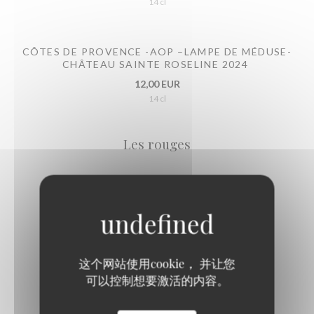
14 cl
CÔTES DE PROVENCE -AOP –LAMPE DE MÉDUSE-
CHÂTEAU SAINTE ROSELINE 2024
12,00 EUR
14 cl
Les rouges
CÔTES-DU-RHÔNE MAISON DELAS 2022
7,00 EUR
14 cl
这个网站使用cookie， 并让您
LANGUEDOC DOMAINE DE L'OSTAL 2022
可以控制想要激活的内容。
8,00 EUR
14 cl