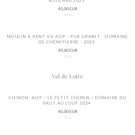
BOULARD 2023
45,00 EUR
75 cl
MOULIN À VENT VV AOP - PUR GRANIT - DOMAINE
DE CHÊNEPIERRE - 2023
49,00 EUR
75 cl
Val de Loire
CHINON -AOP – LE PETIT CHEMIN – DOMAINE DU
SAUT AU LOUP 2024
45,00 EUR
75 cl