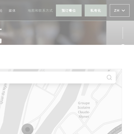
ZH
论
媒体
地图和联系方式
预订餐位
私有化
((在新窗口中打开))
式
Fac
Ins