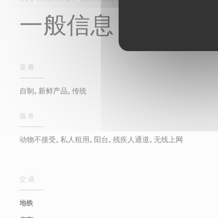
一般信息
菜肴
自制, 新鲜产品, 传统
服务
动物不接受, 私人租用, 阳台, 残疾人通道, 无线上网
交通
地铁