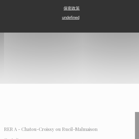
保密政策
undefined
RER A - Chatou-Croissy ou Rueil-Malmaison