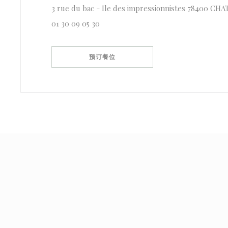
3 rue du bac - Ile des impressionnistes 78400 CH
01 30 09 05 30
预订餐位