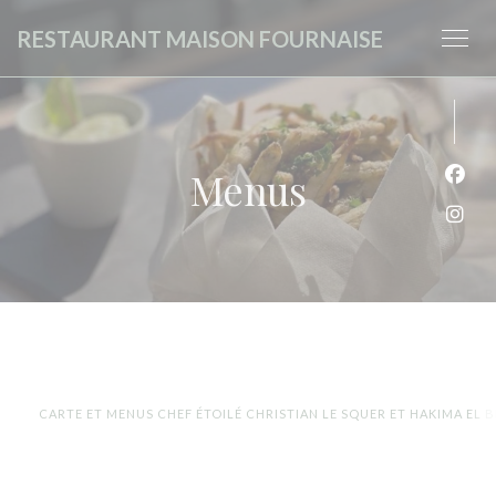
Painel de Gerenciamento de Cookies
RESTAURANT MAISON FOURNAISE
Menus
Face
Inst
CARTE ET MENUS CHEF ÉTOILÉ CHRISTIAN LE SQUER ET HAKIMA EL B