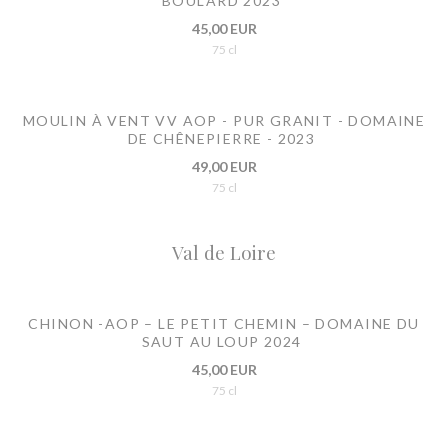
BOULARD 2023
45,00 EUR
75 cl
MOULIN À VENT VV AOP - PUR GRANIT - DOMAINE
DE CHÊNEPIERRE - 2023
49,00 EUR
75 cl
Val de Loire
CHINON -AOP – LE PETIT CHEMIN – DOMAINE DU
SAUT AU LOUP 2024
45,00 EUR
75 cl