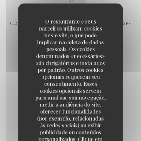
14 cl
O restaurante e seus
CÔTES DE PROVENCE -AOP –LAMPE DE MÉDUSE-
parceiros utilizam cookies
CHÂTEAU SAINTE ROSELINE 2024
neste site, o que pode
12,00 EUR
implicar na coleta de dados
14 cl
pessoais. Os cookies
denominados «necessários»
são obrigatórios e instalados
Les rouges
por padrão. Outros cookies
opcionais requerem seu
consentimento. Esses
CÔTES-DU-RHÔNE MAISON DELAS 2022
cookies opcionais servem
7,00 EUR
para analisar sua navegação,
14 cl
medir a audiência do site,
oferecer funcionalidades
(por exemplo, relacionadas
às redes sociais) ou exibir
LANGUEDOC DOMAINE DE L'OSTAL 2022
publicidade ou conteúdos
8,00 EUR
personalizados. Clique em
14 cl