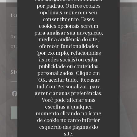
por padrão. Outros cookies
opcionais requerem seu
LOCAL
consentimento. Esses
cookies opcionais servem
para analisar sua navegação,
((abre numa
3 rue du bac - Ile des impressionnistes 78400 CHATOU
medir a audiência do site,
oferecer funcionalidades
01 30 09 05 30
(por exemplo, relacionadas
às redes sociais) ou exibir
publicidade ou conteúdos
SIGA-NOS
personalizados. Clique em
RESTAURANT MAISON FOURNAISE
'OK, aceitar tudo', 'Recusar
tudo' ou 'Personalizar' para
gerenciar suas preferências.
Facebook ((abre numa nova janela))
Instagram ((abre numa nova janela))
Você pode alterar suas
escolhas a qualquer
momento clicando no ícone
NEWSLETTER
de cookie no canto inferior
esquerdo das páginas do
site.