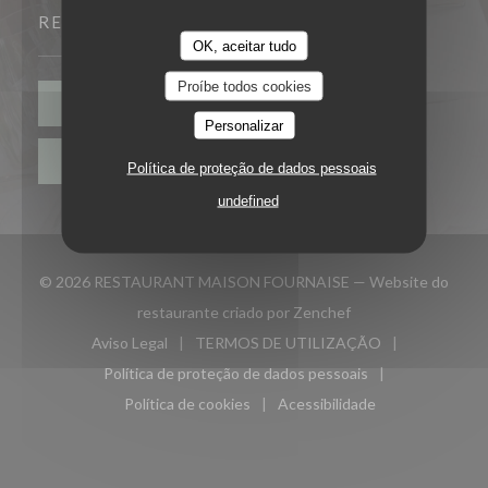
RESERVA
OK, aceitar tudo
Proíbe todos cookies
RESERVAR UMA MESA
Personalizar
PRIVATIZAÇÃO
Política de proteção de dados pessoais
undefined
© 2026 RESTAURANT MAISON FOURNAISE — Website do
((abre numa nova jan
restaurante criado por
Zenchef
Aviso Legal
TERMOS DE UTILIZAÇÃO
((abre numa nova janela))
((abre numa nova janela))
Política de proteção de dados pessoais
((abre numa nova janela))
Política de cookies
Acessibilidade
((abre numa nova janela))
((abre numa nova janela)