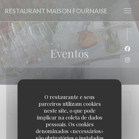
Painel de Gerenciamento de Cookies
RESTAURANT MAISON FOURNAISE
Eventos
Face
Inst
O restaurante e seus
parceiros utilizam cookies
neste site, o que pode
implicar na coleta de dados
pessoais. Os cookies
denominados «necessários»
são obrigatórios e instalados