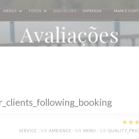
MENUS
FOTOS
AVALIAÇÕES
IMPRENSA
MAPA E CON
((ABRE NUMA NO
Avaliações
_clients_following_booking
SERVICE
:
5
/5
AMBIENCE
:
5
/5
MENU
:
5
/5
QUALITY_PRI