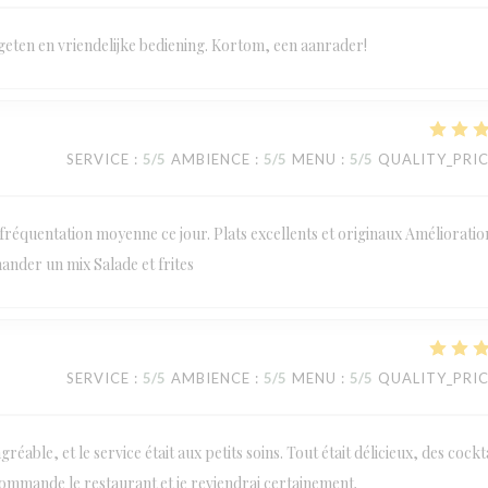
geten en vriendelijke bediening. Kortom, een aanrader!
SERVICE
:
5
/5
AMBIENCE
:
5
/5
MENU
:
5
/5
QUALITY_PRI
réquentation moyenne ce jour. Plats excellents et originaux Amélioratio
mander un mix Salade et frites
SERVICE
:
5
/5
AMBIENCE
:
5
/5
MENU
:
5
/5
QUALITY_PRI
éable, et le service était aux petits soins. Tout était délicieux, des cockt
commande le restaurant et je reviendrai certainement.