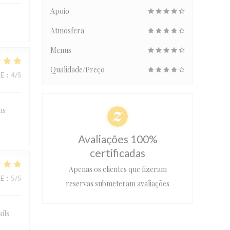
Apoio
Atmosfera
Menus
Qualidade/Preço
CE
:
4
/5
ns
Avaliações 100%
certificadas
Apenas os clientes que fizeram
CE
:
5
/5
reservas submeteram avaliações
ails