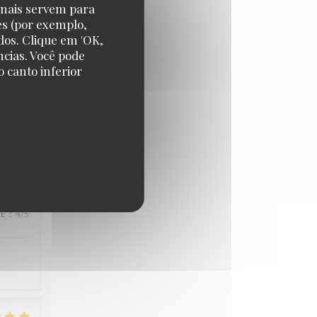
onais servem para
CE
:
4
/5
es (por exemplo,
dos. Clique em 'OK,
ncias. Você pode
 canto inferior
CE
:
5
/5
CE
:
4
/5