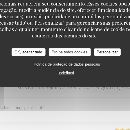
pcionais requerem seu consentimento. Esses cookies opci
SERVICE
:
5
/5
AMBIENCE
:
5
/5
MENU
:
3
/5
QUALITY_PRI
vegação, medir a audiência do site, oferecer funcionalidad
des sociais) ou exibir publicidade ou conteúdos personaliza
'Recusar tudo' ou 'Personalizar' para gerenciar suas preferê
es grited
scolhas a qualquer momento clicando no ícone de cookie no
RESTAURANT MAISON FOURNAISE
esquerdo das páginas do site.
OK, aceitar tudo
Proíbe todos cookies
Personalizar
SERVICE
:
5
/5
AMBIENCE
:
5
/5
MENU
:
5
/5
QUALITY_PRI
Política de proteção de dados pessoais
undefined
SERVICE
:
4
/5
AMBIENCE
:
5
/5
MENU
:
4
/5
QUALITY_PRI
ès bien conçu juste à côté.