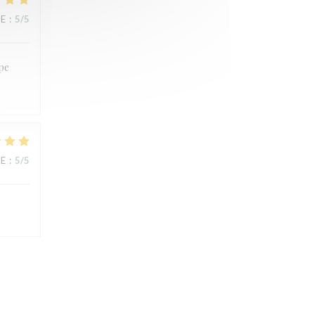
CE
:
5
/5
ipe
CE
:
5
/5