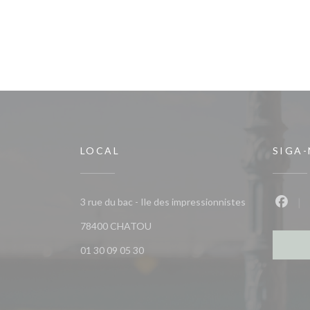
LOCAL
SIGA
3 rue du bac - Ile des impressionnistes
Faceb
((abre numa nova janela))
78400 CHATOU
01 30 09 05 30