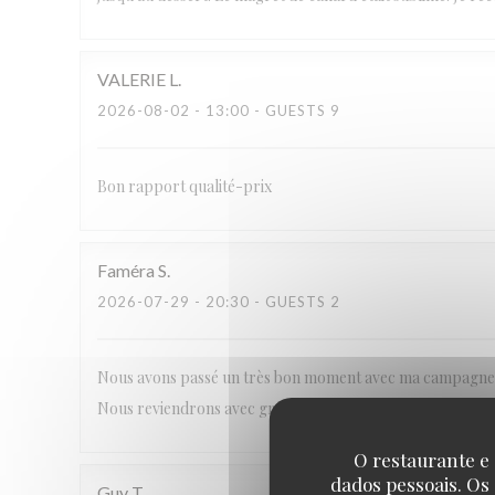
VALERIE
L
2026-08-02
- 13:00 - GUESTS 9
Bon rapport qualité-prix
Faméra
S
2026-07-29
- 20:30 - GUESTS 2
Nous avons passé un très bon moment avec ma campagne. M
Nous reviendrons avec grand plaisir. Merci
O restaurante e 
dados pessoais. Os
Guy
T