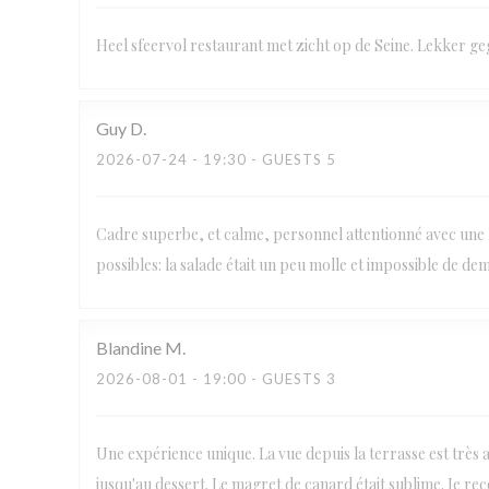
Heel sfeervol restaurant met zicht op de Seine. Lekker ge
Guy
D
2026-07-24
- 19:30 - GUESTS 5
Cadre superbe, et calme, personnel attentionné avec une f
possibles: la salade était un peu molle et impossible de de
Blandine
M
2026-08-01
- 19:00 - GUESTS 3
Une expérience unique. La vue depuis la terrasse est très agr
jusqu'au dessert. Le magret de canard était sublime. Je re