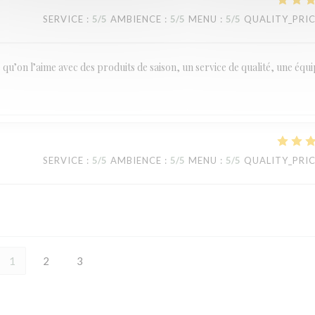
SERVICE
:
5
/5
AMBIENCE
:
5
/5
MENU
:
5
/5
QUALITY_PRI
le qu’on l’aime avec des produits de saison, un service de qualité, une équ
SERVICE
:
5
/5
AMBIENCE
:
5
/5
MENU
:
5
/5
QUALITY_PRI
1
2
3