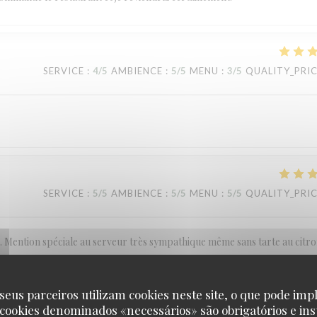
SERVICE
:
4
/5
AMBIENCE
:
5
/5
MENU
:
3
/5
QUALITY_PRI
SERVICE
:
5
/5
AMBIENCE
:
5
/5
MENU
:
5
/5
QUALITY_PRI
ention spéciale au serveur très sympathique même sans tarte au citro
seus parceiros utilizam cookies neste site, o que pode impl
 cookies denominados «necessários» são obrigatórios e ins