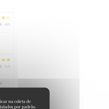
CE
:
4
/5
CE
:
5
/5
n.
icar na coleta de
talados por padrão.