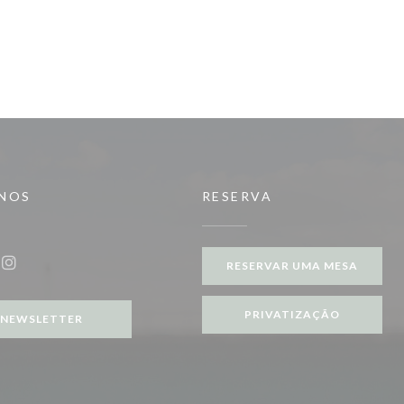
-NOS
RESERVA
RESERVAR UMA MESA
ook ((abre numa nova janela))
Instagram ((abre numa nova janela))
PRIVATIZAÇÃO
NEWSLETTER