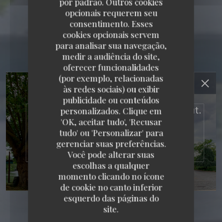
por padrão. Outros cookies
opcionais requerem seu
consentimento. Esses
cookies opcionais servem
para analisar sua navegação,
medir a audiência do site,
oferecer funcionalidades
(por exemplo, relacionadas
RESTAURANT MAISON
às redes sociais) ou exibir
publicidade ou conteúdos
FOURNAISE
personalizados. Clique em
RESTAURANT MAISON FOURNAISE
'OK, aceitar tudo', 'Recusar
tudo' ou 'Personalizar' para
3 RUE DU BAC - ILE DES IMPRESSIONNISTES
gerenciar suas preferências.
78400 CHATOU
Você pode alterar suas
escolhas a qualquer
momento clicando no ícone
de cookie no canto inferior
esquerdo das páginas do
site.