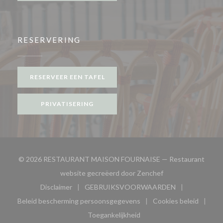
RESERVERING
RESERVEER EEN TAFEL
PRIVATISERING
© 2026 RESTAURANT MAISON FOURNAISE — Restaurant
((opent in een nieu
website gecreëerd door
Zenchef
Disclaimer
GEBRUIKSVOORWAARDEN
((opent in een nieuw venster))
((opent in een nieuw venster
Beleid bescherming persoonsgegevens
Cookies beleid
((opent in een nieuw venster))
((opent in ee
Toegankelijkheid
((opent in een nieuw venster))