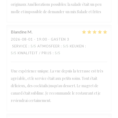
originaux Améliorations possibles: la salade était un peu
molle et impossible de demander un mix Salade et frites
Blandine
M
2026-08-01
- 19:00 - GASTEN 3
SERVICE
:
5
/5
ATMOSFEER
:
5
/5
KEUKEN
:
5
/5
KWALITEIT / PRIJS
:
5
/5
Une expérience unique. La vue depuis la terrasse est très
agréable, et le service était aux petits soins. Tout était
délicieux, des cocktails jusqu'au dessert. Le magret de
canard était sublime. Je recommande le restaurant et je
reviendrai certainement.