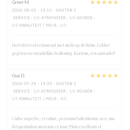
Greet
M
2026-08-01
- 19:15 - GASTEN 2
SERVICE
:
5
/5
ATMOSFEER
:
5
/5
KEUKEN
:
5
/5
KWALITEIT / PRIJS
:
5
/5
Heel sfeervol restaurant met zicht op de Seine. Lekker
gegeten en vriendelijke bediening. Kortom, een aanrader!
Guy
D
2026-07-24
- 19:30 - GASTEN 5
SERVICE
:
5
/5
ATMOSFEER
:
5
/5
KEUKEN
:
5
/5
KWALITEIT / PRIJS
:
4
/5
Cadre superbe, et calme, personnel attentionné avec une
fréquentation moyenne ce jour. Plats excellents et