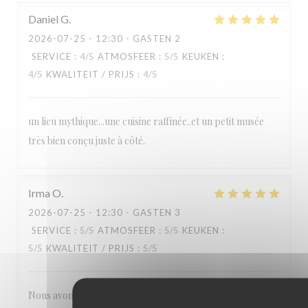
Daniel
G
2026-07-25
- 12:30 - GASTEN 2
SERVICE
:
4
/5
ATMOSFEER
:
5
/5
KEUKEN
:
4
/5
KWALITEIT / PRIJS
:
4
/5
un lieu mythique...une cuisine raffinée..et un petit musée
très bien conçu juste à côté.
Irma
O
2026-07-25
- 12:30 - GASTEN 3
SERVICE
:
5
/5
ATMOSFEER
:
5
/5
KEUKEN
:
5
/5
KWALITEIT / PRIJS
:
5
/5
Nous avons tous aimé notre visite : la cuisine française telle