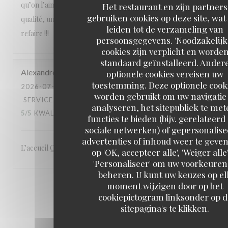
qu’on l’aime avec des produits de saison, un service de
Het restaurant en zijn partners
gebruiken cookies op deze site, wat
qualité, une équipe attentionnée, un cadre magnifique. A
leiden tot de verzameling van
refaire !!!
persoonsgegevens. 'Noodzakelijk
cookies zijn verplicht en worde
standaard geïnstalleerd. Ander
Alexandre
L
optionele cookies vereisen uw
toestemming. Deze optionele cook
2026-07-23
- 19:00 - GASTEN 3
worden gebruikt om uw navigatie 
SERVICE
:
5
/5
ATMOSFEER
:
5
/5
KEUKEN
:
analyseren, het sitepubliek te met
5
/5
KWALITEIT / PRIJS
:
5
/5
functies te bieden (bijv. gerelateerd
sociale netwerken) of gepersonalis
advertenties of inhoud weer te geven
L’accueil Qualité du service Le site: en bord de Seine
op 'OK, accepteer alle', 'Weiger alle'
'Personaliseer' om uw voorkeuren
beheren. U kunt uw keuzes op el
moment wijzigen door op het
1
2
3
cookiepictogram linksonder op d
sitepagina's te klikken.