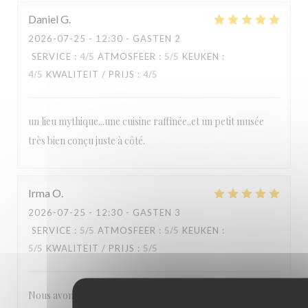
Daniel
G
2026-07-25
- 12:30 - GASTEN 2
SERVICE
:
4
/5
ATMOSFEER
:
5
/5
KEUKEN
:
4
/5
KWALITEIT / PRIJS
:
4
/5
un lieu mythique...une cuisine raffinée..et un petit musée
très bien conçu juste à côté.
Irma
O
2026-07-25
- 12:30 - GASTEN 3
SERVICE
:
5
/5
ATMOSFEER
:
5
/5
KEUKEN
:
5
/5
KWALITEIT / PRIJS
:
5
/5
Nous avons tous aimé notre visite : la cuisine française telle