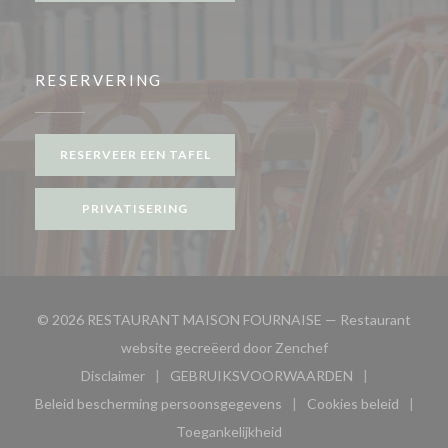
RESERVERING
RESERVEER EEN TAFEL
PRIVATISERING
© 2026 RESTAURANT MAISON FOURNAISE — Restaurant
((opent in een nieu
website gecreëerd door
Zenchef
Disclaimer
GEBRUIKSVOORWAARDEN
((opent in een nieuw venster))
((opent in een nieuw venster
Beleid bescherming persoonsgegevens
Cookies beleid
((opent in een nieuw venster))
((opent in ee
Toegankelijkheid
((opent in een nieuw venster))