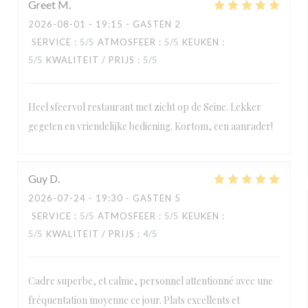
Greet
M
2026-08-01
- 19:15 - GASTEN 2
SERVICE
:
5
/5
ATMOSFEER
:
5
/5
KEUKEN
:
5
/5
KWALITEIT / PRIJS
:
5
/5
Heel sfeervol restaurant met zicht op de Seine. Lekker
gegeten en vriendelijke bediening. Kortom, een aanrader!
Guy
D
2026-07-24
- 19:30 - GASTEN 5
SERVICE
:
5
/5
ATMOSFEER
:
5
/5
KEUKEN
:
5
/5
KWALITEIT / PRIJS
:
4
/5
Cadre superbe, et calme, personnel attentionné avec une
fréquentation moyenne ce jour. Plats excellents et