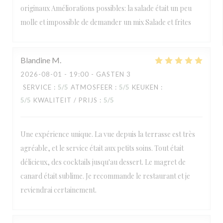
originaux Améliorations possibles: la salade était un peu
molle et impossible de demander un mix Salade et frites
Blandine
M
2026-08-01
- 19:00 - GASTEN 3
SERVICE
:
5
/5
ATMOSFEER
:
5
/5
KEUKEN
:
5
/5
KWALITEIT / PRIJS
:
5
/5
Une expérience unique. La vue depuis la terrasse est très
agréable, et le service était aux petits soins. Tout était
délicieux, des cocktails jusqu'au dessert. Le magret de
canard était sublime. Je recommande le restaurant et je
reviendrai certainement.