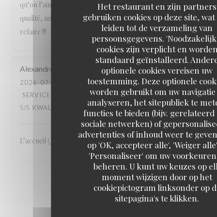
qu’on l’aime avec des produits de saison, un service de
Het restaurant en zijn partners
gebruiken cookies op deze site, wat
qualité, une équipe attentionnée, un cadre magnifique. A
leiden tot de verzameling van
refaire !!!
persoonsgegevens. 'Noodzakelijk
cookies zijn verplicht en worde
standaard geïnstalleerd. Ander
Alexandre
L
optionele cookies vereisen uw
toestemming. Deze optionele cook
2026-07-23
- 19:00 - GASTEN 3
worden gebruikt om uw navigatie 
SERVICE
:
5
/5
ATMOSFEER
:
5
/5
KEUKEN
:
analyseren, het sitepubliek te met
5
/5
KWALITEIT / PRIJS
:
5
/5
functies te bieden (bijv. gerelateerd
sociale netwerken) of gepersonalis
advertenties of inhoud weer te geven
L’accueil Qualité du service Le site: en bord de Seine
op 'OK, accepteer alle', 'Weiger alle'
'Personaliseer' om uw voorkeuren
beheren. U kunt uw keuzes op el
moment wijzigen door op het
1
2
3
cookiepictogram linksonder op d
sitepagina's te klikken.