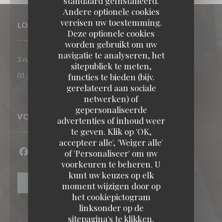
standaard geïnstalleerd.
Andere optionele cookies
vereisen uw toestemming.
LOCATIE
Deze optionele cookies
worden gebruikt om uw
navigatie te analyseren, het
((opent in 
3 rue du bac - Ile des impressionnistes 78400 CHATOU
sitepubliek te meten,
01 30 09 05 30
functies te bieden (bijv.
gerelateerd aan sociale
netwerken) of
gepersonaliseerde
VOLG ONS
advertenties of inhoud weer
RESTAURANT MAISON FOURNAISE
te geven. Klik op 'OK,
accepteer alle', 'Weiger alle'
of 'Personaliseer' om uw
Facebook ((opent in een nieuw venster))
Instagram ((opent in een nieuw venster))
voorkeuren te beheren. U
kunt uw keuzes op elk
NIEUWSBRIEF
moment wijzigen door op
het cookiepictogram
linksonder op de
sitepagina's te klikken.