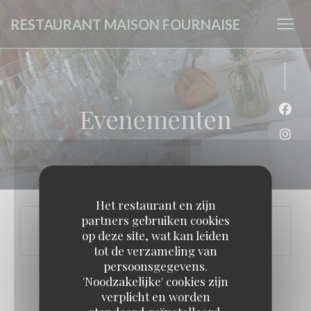
Cookies beheer paneel
RESTAURANT MAISON FOURNAISE
Evenementen
Face
Inst
Het restaurant en zijn
partners gebruiken cookies
op deze site, wat kan leiden
tot de verzameling van
persoonsgegevens.
'Noodzakelijke' cookies zijn
verplicht en worden