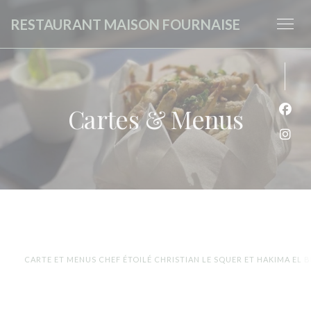
Personnalisation de vos choix en matière de cookies
RESTAURANT MAISON FOURNAISE
Cartes & Menus
Face
Inst
CARTE ET MENUS CHEF ÉTOILÉ CHRISTIAN LE SQUER ET HAKIMA EL B