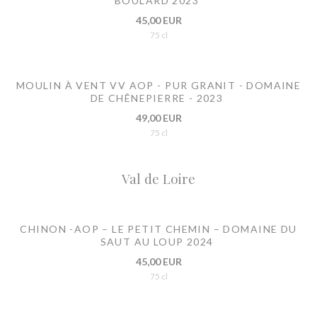
BOULARD 2023
45,00 EUR
75 cl
MOULIN À VENT VV AOP - PUR GRANIT - DOMAINE
DE CHÊNEPIERRE - 2023
49,00 EUR
75 cl
Val de Loire
CHINON -AOP – LE PETIT CHEMIN – DOMAINE DU
SAUT AU LOUP 2024
45,00 EUR
75 cl