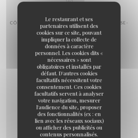
14 cl
Le restaurant et ses
CÔTES DE PROVENCE -AOP –LAMPE DE MÉDUSE-
partenaires utilisent des
CHÂTEAU SAINTE ROSELINE 2024
cookies sur ce site, pouvant
12,00 EUR
impliquer la collecte de
14 cl
données à caractère
personnel. Les cookies dits «
nécessaires » sont
Les rouges
obligatoires et installés par
défaut. D'autres cookies
facultatifs nécessitent votre
CÔTES-DU-RHÔNE MAISON DELAS 2022
consentement. Ces cookies
facultatifs servent à analyser
7,00 EUR
votre navigation, mesurer
14 cl
l'audience du site, proposer
des fonctionnalités (ex : en
lien avec les réseaux sociaux)
LANGUEDOC DOMAINE DE L'OSTAL 2022
ou afficher des publicités ou
8,00 EUR
contenus personnalisés.
14 cl