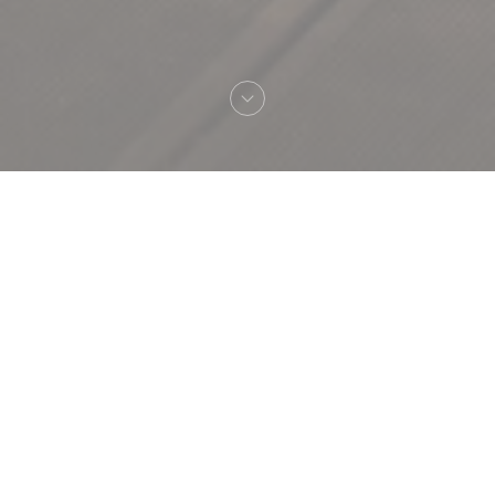
へようこそ！
RESTAURANT MAISON
FOURNAISE