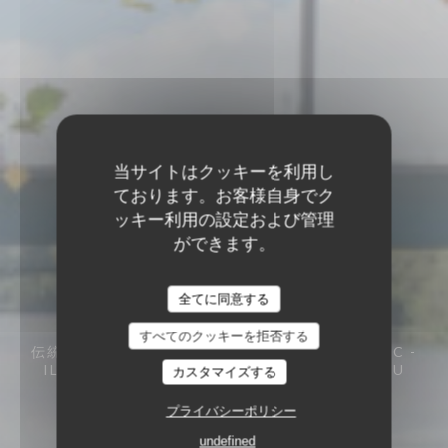
当サイトはクッキーを利用し
ております。お客様自身でク
ッキー利用の設定および管理
RESTAURANT MAISON
ができます。
FOURNAISE
RESTAURANT MAISON FOURNAISE
全てに同意する
すべてのクッキーを拒否する
伝統的なフランス料理レストラン
3 RUE DU BAC -
ILE DES IMPRESSIONNISTES 78400 CHATOU
カスタマイズする
プライバシーポリシー
undefined